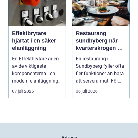
Effektbrytare
Restaurang
hjärtat i en säker
sundbyberg när
elanläggning
kvarterskrogen blir
vardagsrum
En Effektbrytare är en
En restaurang i
av de viktigaste
Sundbyberg fyller ofta
komponenterna i en
fler funktioner än bara
modern elanläggning.
att servera mat. För
Den skyddar
många blir den s...
07 juli 2026
06 juli 2026
människo...
Adress