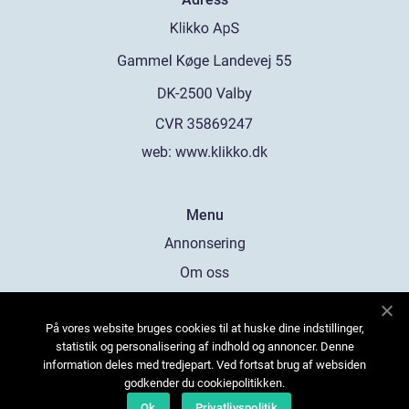
web:
www.klikko.dk
Menu
Annonsering
Om oss
Cookies
På vores website bruges cookies til at huske dine indstillinger,
Kontakta oss
statistik og personalisering af indhold og annoncer. Denne
Sitemap
information deles med tredjepart. Ved fortsat brug af websiden
godkender du cookiepolitikken.
Ok
Privatlivspolitik