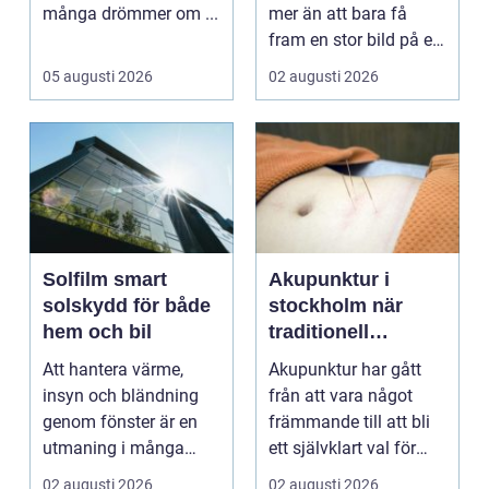
många drömmer om ...
mer än att bara få
fram en stor bild på en
duk. En bra pro...
05 augusti 2026
02 augusti 2026
Solfilm smart
Akupunktur i
solskydd för både
stockholm när
hem och bil
traditionell
kinesisk medicin
Att hantera värme,
Akupunktur har gått
möter modern
insyn och bländning
från att vara något
vardag
genom fönster är en
främmande till att bli
utmaning i många
ett självklart val för
svenska hem, kontor
många som söke...
02 augusti 2026
02 augusti 2026