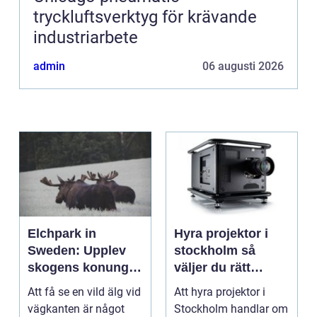
tryckluftsverktyg för krävande
industriarbete
admin
06 augusti 2026
Elchpark in
Hyra projektor i
Sweden: Upplev
stockholm så
skogens konung
väljer du rätt
på nära håll
lösning för ditt
Att få se en vild älg vid
Att hyra projektor i
event
vägkanten är något
Stockholm handlar om