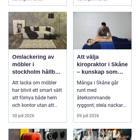
och ...
Omlackering av
Att välja
möbler i
kiropraktor i Skåne
stockholm hållbar
– kunskap som
förvandling av
hjälper dig att ta
Att lacka om möbler
Många i Skåne går
hem och kontor
rätt beslut
har blivit ett smart sätt
runt med
att förnya både hem
återkommande
och kontor utan att
ryggont, stela nackar
köpa nytt. Mån...
eller diffusa ...
30 juli 2026
09 juli 2026