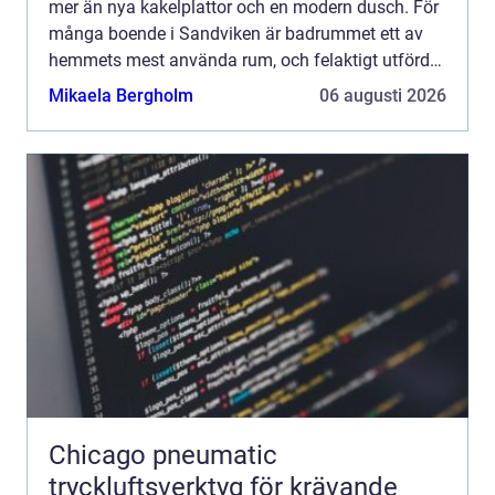
mer än nya kakelplattor och en modern dusch. För
många boende i Sandviken är badrummet ett av
hemmets mest använda rum, och felaktigt utförda
arbeten kan bli både dyra och riskabla på sikt. Med
Mikaela Bergholm
06 augusti 2026
rätt planerin...
Chicago pneumatic
tryckluftsverktyg för krävande