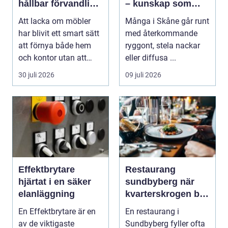
hållbar förvandling
– kunskap som
av hem och kontor
hjälper dig att ta
Att lacka om möbler
Många i Skåne går runt
rätt beslut
har blivit ett smart sätt
med återkommande
att förnya både hem
ryggont, stela nackar
och kontor utan att
eller diffusa ...
köpa nytt. Mån...
30 juli 2026
09 juli 2026
Effektbrytare
Restaurang
hjärtat i en säker
sundbyberg när
elanläggning
kvarterskrogen blir
vardagsrum
En Effektbrytare är en
En restaurang i
av de viktigaste
Sundbyberg fyller ofta