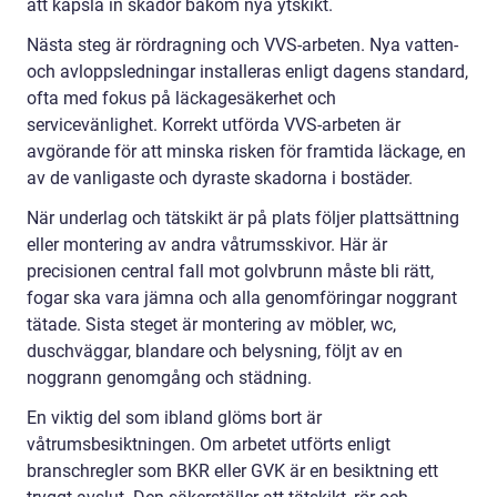
att kapsla in skador bakom nya ytskikt.
Nästa steg är rördragning och VVS-arbeten. Nya vatten-
och avloppsledningar installeras enligt dagens standard,
ofta med fokus på läckagesäkerhet och
servicevänlighet. Korrekt utförda VVS-arbeten är
avgörande för att minska risken för framtida läckage, en
av de vanligaste och dyraste skadorna i bostäder.
När underlag och tätskikt är på plats följer plattsättning
eller montering av andra våtrumsskivor. Här är
precisionen central fall mot golvbrunn måste bli rätt,
fogar ska vara jämna och alla genomföringar noggrant
tätade. Sista steget är montering av möbler, wc,
duschväggar, blandare och belysning, följt av en
noggrann genomgång och städning.
En viktig del som ibland glöms bort är
våtrumsbesiktningen. Om arbetet utförts enligt
branschregler som BKR eller GVK är en besiktning ett