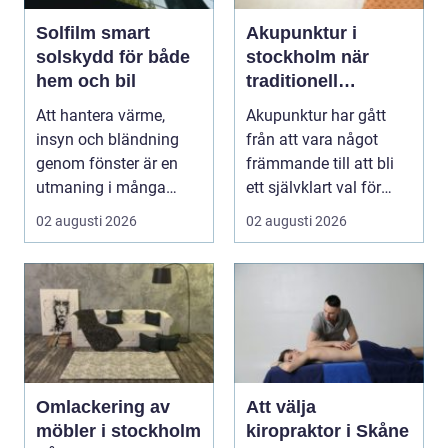
Solfilm smart
Akupunktur i
solskydd för både
stockholm när
hem och bil
traditionell
kinesisk medicin
Att hantera värme,
Akupunktur har gått
möter modern
insyn och bländning
från att vara något
vardag
genom fönster är en
främmande till att bli
utmaning i många
ett självklart val för
svenska hem, kontor
många som söke...
02 augusti 2026
02 augusti 2026
och ...
Omlackering av
Att välja
möbler i stockholm
kiropraktor i Skåne