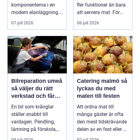
komponenterna i en
fler funktioner än bara
modern elanläggning.
att servera mat. För
Den skyddar
många blir den s...
07 juli 2026
06 juli 2026
människo...
Bilreparation umeå
Catering malmö så
så väljer du rätt
lyckas du med
verkstad och får
maten till festen
bilen att hålla
En bil som krånglar
Att ordna mat till
längre
ställer snabbt till
många gäster är ofta
vardagen. Pendling,
den mest tidskrävande
lämning på förskola,
delen av en fest eller ett
utflykter och storh...
event. Samt...
03 juli 2026
02 juli 2026