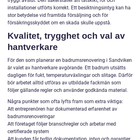
tryggt avslut. Den säkerställer att tätskikt, rör och
installationer utförts korrekt. Ett besiktningsintyg kan ha
stor betydelse vid framtida försäljning och för
försäkringsskyddet om en skada skulle uppstå.
Kvalitet, trygghet och val av
hantverkare
För den som planerar en badrumsrenovering i Sandviken
är valet av hantverkare avgörande. Ett badrum utsätts
dagligen för fukt, temperaturväxlingar och slitage. Därför
bör arbetet alltid utföras av utbildade fackmän som
följer gällande regler och använder godkända material.
Några punkter som ofta lyfts fram som extra viktiga:
Att entreprenören har dokumenterad erfarenhet av
badrumsrenoveringar
Att företaget följer branschregler och arbetar med
certifierade system
Att kunden får tydlig dokumentation, intyg och garantier