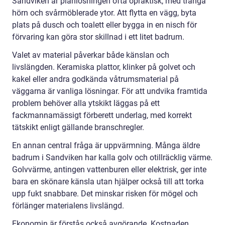
Sandviken är planlösningen ofta opraktisk, med trånga
hörn och svårmöblerade ytor. Att flytta en vägg, byta
plats på dusch och toalett eller bygga in en nisch för
förvaring kan göra stor skillnad i ett litet badrum.
Valet av material påverkar både känslan och
livslängden. Keramiska plattor, klinker på golvet och
kakel eller andra godkända våtrumsmaterial på
väggarna är vanliga lösningar. För att undvika framtida
problem behöver alla ytskikt läggas på ett
fackmannamässigt förberett underlag, med korrekt
tätskikt enligt gällande branschregler.
En annan central fråga är uppvärmning. Många äldre
badrum i Sandviken har kalla golv och otillräcklig värme.
Golvvärme, antingen vattenburen eller elektrisk, ger inte
bara en skönare känsla utan hjälper också till att torka
upp fukt snabbare. Det minskar risken för mögel och
förlänger materialens livslängd.
Ekonomin är förstås också avgörande. Kostnaden