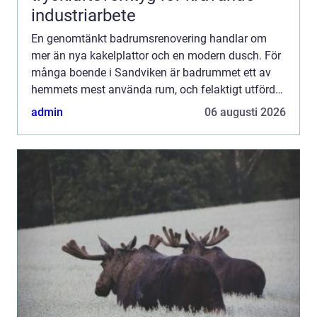
industriarbete
En genomtänkt badrumsrenovering handlar om
mer än nya kakelplattor och en modern dusch. För
många boende i Sandviken är badrummet ett av
hemmets mest använda rum, och felaktigt utförda
arbeten kan bli både dyra och riskabla på sikt. Med
admin
06 augusti 2026
rätt planerin...