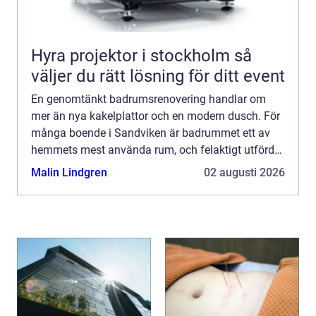
Hyra projektor i stockholm så
väljer du rätt lösning för ditt event
En genomtänkt badrumsrenovering handlar om
mer än nya kakelplattor och en modern dusch. För
många boende i Sandviken är badrummet ett av
hemmets mest använda rum, och felaktigt utförda
arbeten kan bli både dyra och riskabla på sikt. Med
Malin Lindgren
02 augusti 2026
rätt planerin...