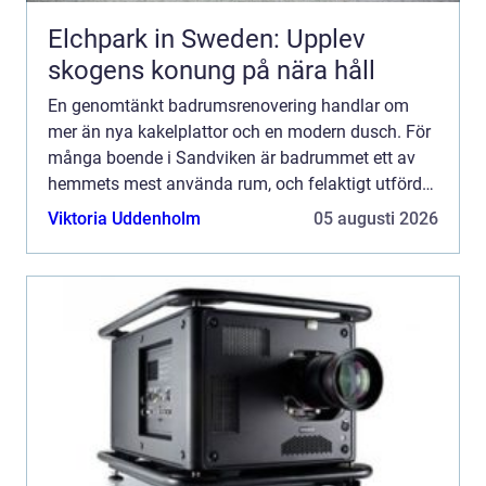
Elchpark in Sweden: Upplev
skogens konung på nära håll
En genomtänkt badrumsrenovering handlar om
mer än nya kakelplattor och en modern dusch. För
många boende i Sandviken är badrummet ett av
hemmets mest använda rum, och felaktigt utförda
arbeten kan bli både dyra och riskabla på sikt. Med
Viktoria Uddenholm
05 augusti 2026
rätt planerin...