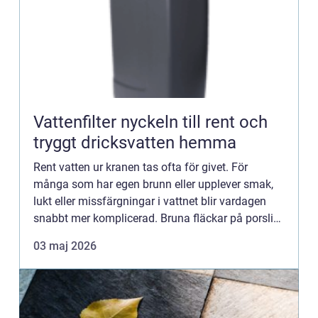
Vattenfilter nyckeln till rent och
tryggt dricksvatten hemma
Rent vatten ur kranen tas ofta för givet. För
många som har egen brunn eller upplever smak,
lukt eller missfärgningar i vattnet blir vardagen
snabbt mer komplicerad. Bruna fläckar på porslin,
kalkavlagringar i badrum och en svag metallisk
03 maj 2026
smak är tyd...