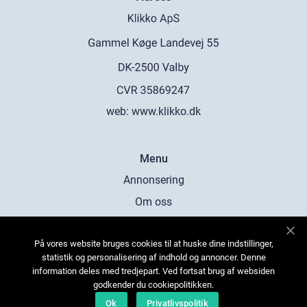
web:
www.klikko.dk
Menu
Annonsering
Om oss
Cookies
På vores website bruges cookies til at huske dine indstillinger,
Kontakta oss
statistik og personalisering af indhold og annoncer. Denne
Sitemap
information deles med tredjepart. Ved fortsat brug af websiden
godkender du cookiepolitikken.
Ok
Privatlivspolitik