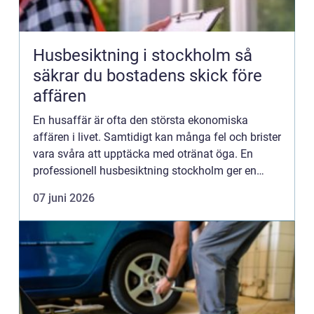
Husbesiktning i stockholm så
säkrar du bostadens skick före
affären
En husaffär är ofta den största ekonomiska
affären i livet. Samtidigt kan många fel och brister
vara svåra att upptäcka med otränat öga. En
professionell husbesiktning stockholm ger en
oberoende genomgång av huset och minskar
07 juni 2026
risken för obehagliga öv...