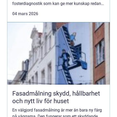
fosterdiagnostik som kan ge mer kunskap redan
tidigt i graviditeten. Ett av de mest använda
04 mars 2026
verktygen är NIPT test, ett blod...
Fasadmålning skydd, hållbarhet
och nytt liv för huset
En välgjord fasadmålning är mer än bara ny färg
på väggarna. Den fungerar som ett skyddande