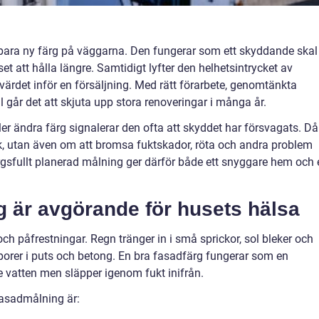
bara ny färg på väggarna. Den fungerar som ett skyddande skal
et att hålla längre. Samtidigt lyfter den helhetsintrycket av
värdet inför en försäljning. Med rätt förarbete, genomtänkta
 går det att skjuta upp stora renoveringar i många år.
ller ändra färg signalerar den ofta att skyddet har försvagats. Då
k, utan även om att bromsa fuktskador, röta och andra problem
gsfullt planerad målning ger därför både ett snyggare hem och 
g är avgörande för husets hälsa
och påfrestningar. Regn tränger in i små sprickor, sol bleker och
 porer i puts och betong. En bra fasadfärg fungerar som en
 vatten men släpper igenom fukt inifrån.
 fasadmålning är: