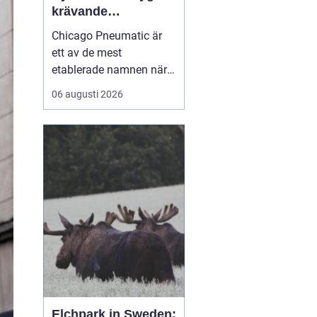
krävande
industriarbete
Chicago Pneumatic är
ett av de mest
etablerade namnen när
det gäller
06 augusti 2026
tryckluftsdrivna verktyg
för industri och verkstad.
Varumärket förknippas
med robust konstruktion,
hög prestanda och lång
livslängd. För många
företag handlar valet av
verktyg inte ...
Elchpark in Sweden: