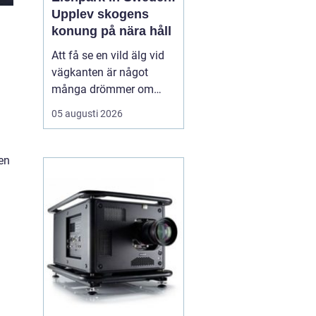
Upplev skogens
konung på nära håll
Att få se en vild älg vid
vägkanten är något
många drömmer om
inför en resa till Sverige.
05 augusti 2026
I verkligheten är chansen
ganska liten, särskilt för
den som bara är här
en
några dagar. ...