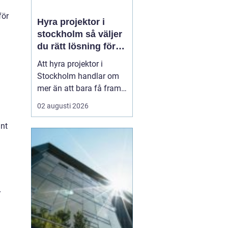
för
Hyra projektor i
stockholm så väljer
du rätt lösning för
ditt event
Att hyra projektor i
Stockholm handlar om
mer än att bara få fram
en stor bild på en duk.
02 augusti 2026
En bra
projektionslösning kan
mnt
avgöra om ditt budskap
landar tydligt hos
publiken eller försvinner i
suddig bild, dålig
kontrast och stressade
r
teknikstrul. Med r...