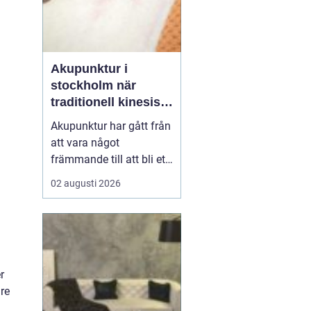
Akupunktur i
stockholm när
traditionell kinesisk
medicin möter
Akupunktur har gått från
modern vardag
att vara något
främmande till att bli ett
självklart val för många
02 augusti 2026
som söker en naturlig
form av behandling. Allt
fler i Stockholm vill
förstå hur tunna nålar
kan påverka sömn,
r
smärta, mage, fertilitet
re
och stress. Samtidigt u...