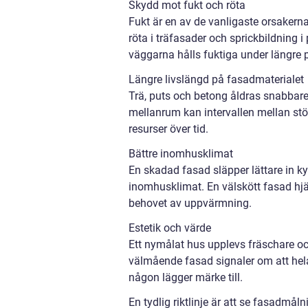
Skydd mot fukt och röta
Fukt är en av de vanligaste orsakerna 
röta i träfasader och sprickbildning 
väggarna hålls fuktiga under längre p
Längre livslängd på fasadmaterialet
Trä, puts och betong åldras snabbar
mellanrum kan intervallen mellan stör
resurser över tid.
Bättre inomhusklimat
En skadad fasad släpper lättare in ky
inomhusklimat. En välskött fasad hjä
behovet av uppvärmning.
Estetik och värde
Ett nymålat hus upplevs fräschare oc
välmående fasad signaler om att hela
någon lägger märke till.
En tydlig riktlinje är att se fasadmå