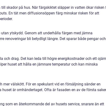
till skador på hus. När färgskiktet släpper in vatten ökar risken 
i puts. En tät men diffusionsöppen färg minskar risken för att
erioder.
e utan ytskydd. Genom att underhålla färgen med jämna
re renoveringar bli betydligt längre. Det sparar både pengar och
la och drag. Det kan leda till högre energikostnader och ett ojä
lper huset att hålla en jämnare temperatur och kan minska
h mer välskött. För en spekulant vid en försäljning sänder en
 huset är omhändertaget. Ofta är fasaden en av de första sake
lning som en återkommande del av husets service, snarare än ett