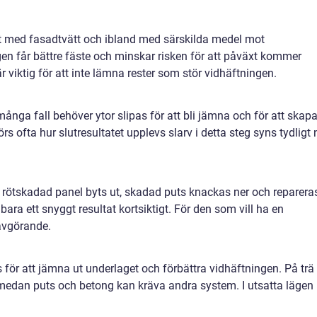
t med fasadtvätt och ibland med särskilda medel mot
gen får bättre fäste och minskar risken för att påväxt kommer
 viktig för att inte lämna rester som stör vidhäftningen.
många fall behöver ytor slipas för att bli jämna och för att skap
rs ofta hur slutresultatet upplevs slarv i detta steg syns tydligt 
, rötskadad panel byts ut, skadad puts knackas ner och reparera
ara ett snyggt resultat kortsiktigt. För den som vill ha en
 avgörande.
för att jämna ut underlaget och förbättra vidhäftningen. På trä
 medan puts och betong kan kräva andra system. I utsatta lägen