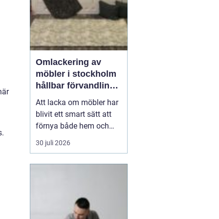
Omlackering av
möbler i stockholm
a
hållbar förvandling
när
av hem och kontor
Att lacka om möbler har
blivit ett smart sätt att
förnya både hem och
s.
kontor utan att köpa
30 juli 2026
nytt. Många i Stockholm
väljer
idag Omlackering
möbler Stockholm för
att
k...