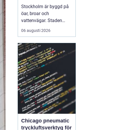
vattnet
Stockholm är byggd på
öar, broar och
vattenvägar. Staden
visar sin bästa sida från
06 augusti 2026
däck på en båt, när
skärgårdens öar, stadens
siluett och det lugna
vattnet ramar in
upplevelsen.
Med Boat
charter Stockhol...
Chicago pneumatic
tryckluftsverktyg för