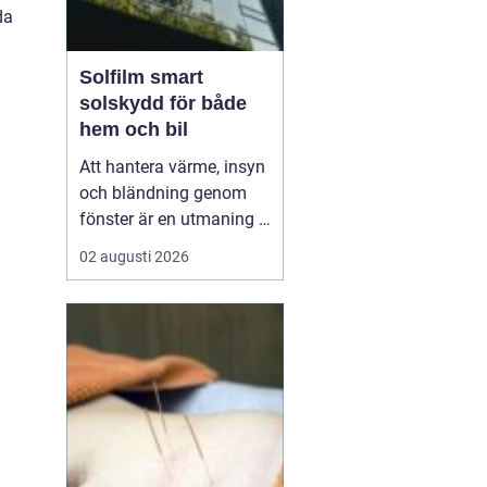
da
Solfilm smart
solskydd för både
hem och bil
Att hantera värme, insyn
och bländning genom
fönster är en utmaning i
många svenska hem,
02 augusti 2026
kontor och bilar. Allt fler
väljer
därför solfilm som
ett diskret och effektivt
komplement eller
alternativ till tradi...