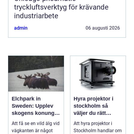
tryckluftsverktyg för krävande
industriarbete
admin
06 augusti 2026
Elchpark in
Hyra projektor i
Sweden: Upplev
stockholm så
skogens konung
väljer du rätt
på nära håll
lösning för ditt
Att få se en vild älg vid
Att hyra projektor i
event
vägkanten är något
Stockholm handlar om