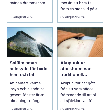
många drömmer om ...
mer än att bara få
fram en stor bild på en
duk. En bra pro...
05 augusti 2026
02 augusti 2026
Solfilm smart
Akupunktur i
solskydd för både
stockholm när
hem och bil
traditionell
kinesisk medicin
Att hantera värme,
Akupunktur har gått
möter modern
insyn och bländning
från att vara något
vardag
genom fönster är en
främmande till att bli
utmaning i många
ett självklart val för
svenska hem, kontor
många som söke...
02 augusti 2026
02 augusti 2026