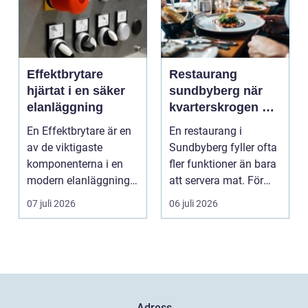
Effektbrytare
Restaurang
hjärtat i en säker
sundbyberg när
elanläggning
kvarterskrogen blir
vardagsrum
En Effektbrytare är en
En restaurang i
av de viktigaste
Sundbyberg fyller ofta
komponenterna i en
fler funktioner än bara
modern elanläggning.
att servera mat. För
Den skyddar
många blir den s...
07 juli 2026
06 juli 2026
människo...
Adress