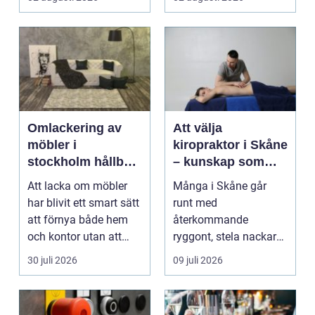
och ...
Omlackering av
Att välja
möbler i
kiropraktor i Skåne
stockholm hållbar
– kunskap som
förvandling av
hjälper dig att ta
Att lacka om möbler
Många i Skåne går
hem och kontor
rätt beslut
har blivit ett smart sätt
runt med
att förnya både hem
återkommande
och kontor utan att
ryggont, stela nackar
köpa nytt. Mån...
eller diffusa ...
30 juli 2026
09 juli 2026