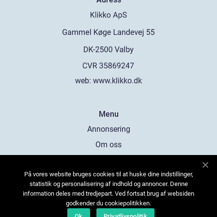
web:
www.klikko.dk
Menu
Annonsering
Om oss
Cookies
På vores website bruges cookies til at huske dine indstillinger,
Kontakta oss
statistik og personalisering af indhold og annoncer. Denne
Sitemap
information deles med tredjepart. Ved fortsat brug af websiden
godkender du cookiepolitikken.
Ok
Privatlivspolitik