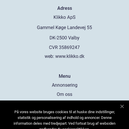
Adress
web:
www.klikko.dk
Menu
Annonsering
Om oss
Cookies
På vores website bruges cookies til at huske dine indstillinger,
Kontakta oss
statistik og personalisering af indhold og annoncer. Denne
Sitemap
information deles med tredjepart. Ved fortsat brug af websiden