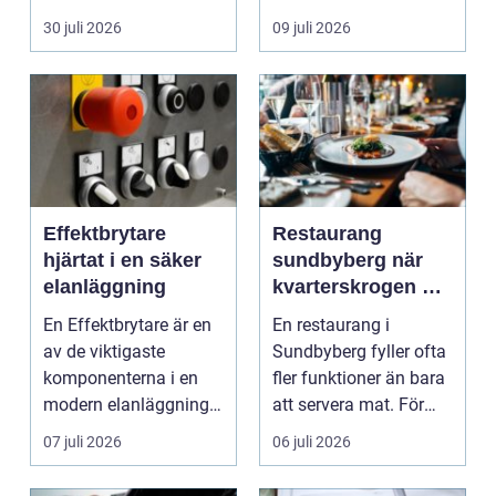
köpa nytt. Mån...
eller diffusa ...
30 juli 2026
09 juli 2026
Effektbrytare
Restaurang
hjärtat i en säker
sundbyberg när
elanläggning
kvarterskrogen blir
vardagsrum
En Effektbrytare är en
En restaurang i
av de viktigaste
Sundbyberg fyller ofta
komponenterna i en
fler funktioner än bara
modern elanläggning.
att servera mat. För
Den skyddar
många blir den s...
07 juli 2026
06 juli 2026
människo...