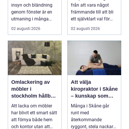
möter modern
insyn och bländning
från att vara något
vardag
genom fönster är en
främmande till att bli
utmaning i många
ett självklart val för
svenska hem, kontor
många som söke...
02 augusti 2026
02 augusti 2026
och ...
Omlackering av
Att välja
möbler i
kiropraktor i Skåne
stockholm hållbar
– kunskap som
förvandling av
hjälper dig att ta
Att lacka om möbler
Många i Skåne går
hem och kontor
rätt beslut
har blivit ett smart sätt
runt med
att förnya både hem
återkommande
och kontor utan att
ryggont, stela nackar