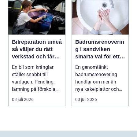
Bilreparation umeå
Badrumsrenoverin
så väljer du rätt
g i sandviken
verkstad och får
smarta val för ett
bilen att hålla
tryggt och hållbart
En bil som krånglar
En genomtänkt
längre
badrum
ställer snabbt till
badrumsrenovering
vardagen. Pendling,
handlar om mer än
lämning på förskola,
nya kakelplattor och
utflykter och storh...
en modern dusch. För
03 juli 2026
03 juli 2026
många bo...