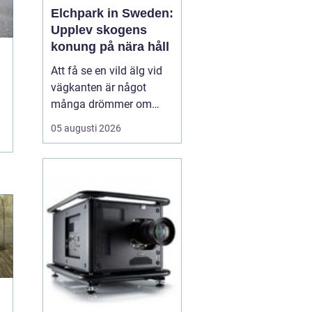
Elchpark in Sweden:
Upplev skogens
konung på nära håll
Att få se en vild älg vid
vägkanten är något
många drömmer om
inför en resa till Sverige.
05 augusti 2026
I verkligheten är chansen
ganska liten, särskilt för
den som bara är här
några dagar. ...