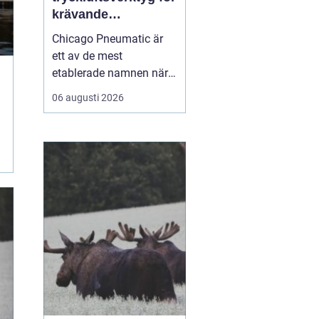
krävande
industriarbete
Chicago Pneumatic är
ett av de mest
etablerade namnen när
det gäller
06 augusti 2026
tryckluftsdrivna verktyg
för industri och verkstad.
Varumärket förknippas
med robust konstruktion,
hög prestanda och lång
livslängd. För många
företag handlar valet av
verktyg inte ...