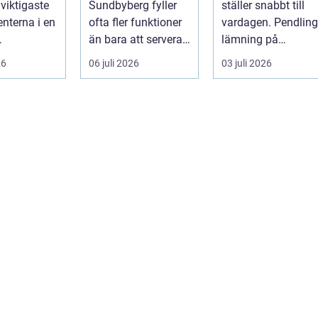
 viktigaste
Sundbyberg fyller
ställer snabbt till
nterna i en
ofta fler funktioner
vardagen. Pendling
än bara att servera
lämning på
ning. Den
mat. För många blir
förskola, utflykter
26
06 juli 2026
03 juli 2026
människo...
den s...
och storh...