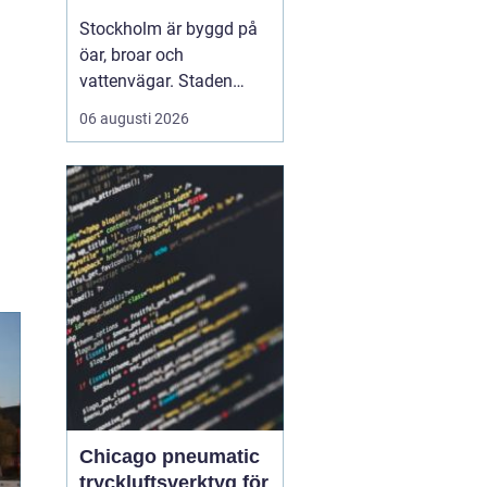
vattnet
Stockholm är byggd på
öar, broar och
vattenvägar. Staden
visar sin bästa sida från
06 augusti 2026
däck på en båt, när
skärgårdens öar, stadens
siluett och det lugna
vattnet ramar in
upplevelsen.
Med Boat
charter Stockhol...
Chicago pneumatic
tryckluftsverktyg för