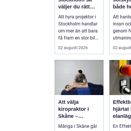
väljer du rätt
både h
lösning för ditt
bil
Att hyra projektor i
Att hant
event
Stockholm handlar
insyn oc
om mer än att bara
genom fö
få fram en stor bild
utmanin
på en duk. En bra
svenska
02 augusti 2026
02 august
pro...
kontor oc
Att välja
Effektb
kiropraktor i
hjärtat
Skåne –
elanlä
kunskap som
Många i Skåne går
En Effek
hjälper dig att ta