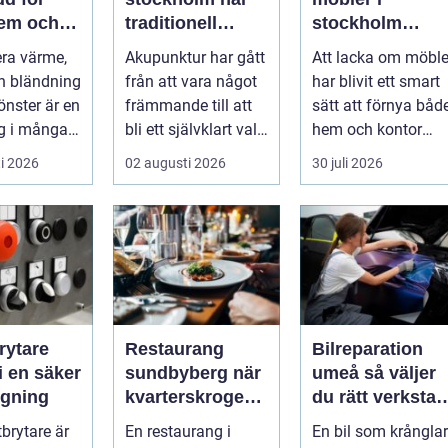
em och
traditionell
stockholm
kinesisk
hållbar
era värme,
Akupunktur har gått
Att lacka om möble
medicin möter
förvandling av
h bländning
från att vara något
har blivit ett smart
modern vardag
hem och kontor
nster är en
främmande till att
sätt att förnya båd
g i många
bli ett självklart val
hem och kontor
 hem,
för många som
utan att köpa nytt.
i 2026
02 augusti 2026
30 juli 2026
h ...
söke...
Mån...
rytare
Restaurang
Bilreparation
 i en säker
sundbyberg när
umeå så väljer
ggning
kvarterskrogen
du rätt verkstad
blir vardagsrum
och får bilen att
tbrytare är
En restaurang i
En bil som krånglar
hålla längre