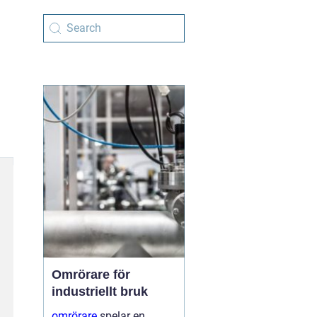
Omrörare för
industriellt bruk
omrörare
spelar en