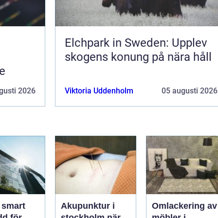
Elchpark in Sweden: Upplev
skogens konung på nära håll
te
gusti 2026
Viktoria Uddenholm
05 augusti 2026
t
Akupunktur i
Omlackering av
dd för
stockholm när
möbler i