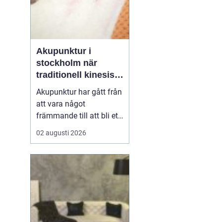
Akupunktur i
stockholm när
traditionell kinesisk
medicin möter
Akupunktur har gått från
modern vardag
att vara något
främmande till att bli ett
självklart val för många
02 augusti 2026
som söker en naturlig
form av behandling. Allt
fler i Stockholm vill
förstå hur tunna nålar
kan påverka sömn,
smärta, mage, fertilitet
och stress. Samtidigt u...