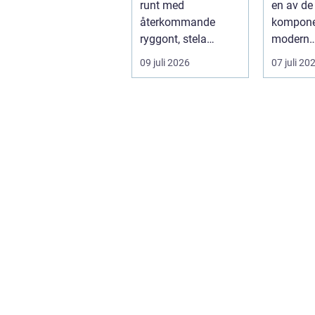
runt med
en av de
rätt beslut
återkommande
kompone
ryggont, stela
modern
nackar eller diffusa
elanlägg
09 juli 2026
07 juli 20
...
skyddar 