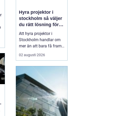
Hyra projektor i
r
stockholm så väljer
du rätt lösning för
e
ditt event
Att hyra projektor i
Stockholm handlar om
mer än att bara få fram
en stor bild på en duk.
02 augusti 2026
En bra
projektionslösning kan
avgöra om ditt budskap
landar tydligt hos
publiken eller försvinner i
suddig bild, dålig
kontrast och stressade
teknikstrul. Med r...