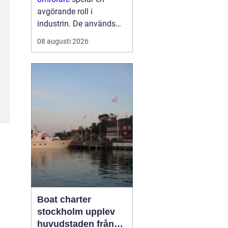
avgörande roll i
industrin. De används
för att säkerställa att
08 augusti 2026
vätskor och blandningar
håller en jämn
konsistens, vilket är
avgörande i många
produktionsprocesser.
Oavsett o...
Boat charter
stockholm upplev
huvudstaden från