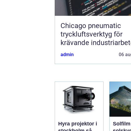
Chicago pneumatic
tryckluftsverktyg för
krävande industriarbe
admin
06 au
Hyra projektor i
Solfilm smar
stockholm så
solsky