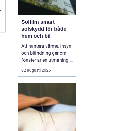
,
Solfilm smart
solskydd för både
hem och bil
Att hantera värme, insyn
och bländning genom
fönster är en utmaning i
många svenska hem,
02 augusti 2026
kontor och bilar. Allt fler
väljer
därför solfilm som
ett diskret och effektivt
komplement eller
alternativ till tradi...