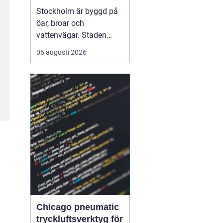
vattnet
Stockholm är byggd på
öar, broar och
vattenvägar. Staden
visar sin bästa sida från
06 augusti 2026
däck på en båt, när
skärgårdens öar, stadens
siluett och det lugna
vattnet ramar in
upplevelsen.
Med Boat
charter Stockhol...
Chicago pneumatic
tryckluftsverktyg för