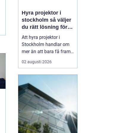
Hyra projektor i
stockholm så väljer
du rätt lösning för
ditt event
Att hyra projektor i
Stockholm handlar om
mer än att bara få fram
en stor bild på en duk.
02 augusti 2026
En bra
projektionslösning kan
avgöra om ditt budskap
landar tydligt hos
publiken eller försvinner i
suddig bild, dålig
kontrast och stressade
teknikstrul. Med r...
a