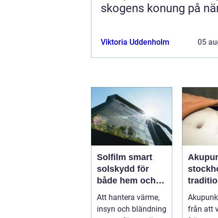
skogens konung på när
Viktoria Uddenholm
05 au
Solfilm smart
Akupun
solskydd för
stockhol
både hem och
traditio
bil
kinesi
Att hantera värme,
Akupunkt
medici
insyn och bländning
från att
modern