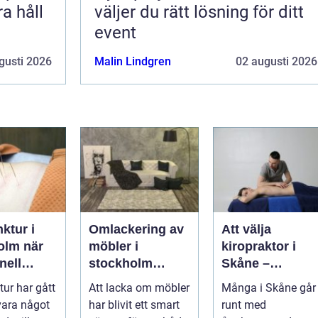
a håll
väljer du rätt lösning för ditt
event
gusti 2026
Malin Lindgren
02 augusti 2026
ktur i
Omlackering av
Att välja
m när
möbler i
kiropraktor i
nell
stockholm
Skåne –
sk
hållbar
kunskap som
ur har gått
Att lacka om möbler
Många i Skåne går
n möter
förvandling av
hjälper dig att t
 vara något
har blivit ett smart
runt med
 vardag
hem och kontor
rätt beslut