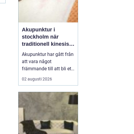
Akupunktur i
stockholm när
traditionell kinesisk
medicin möter
Akupunktur har gått från
modern vardag
att vara något
främmande till att bli ett
självklart val för många
02 augusti 2026
som söker en naturlig
form av behandling. Allt
fler i Stockholm vill
förstå hur tunna nålar
kan påverka sömn,
smärta, mage, fertilitet
och stress. Samtidigt u...