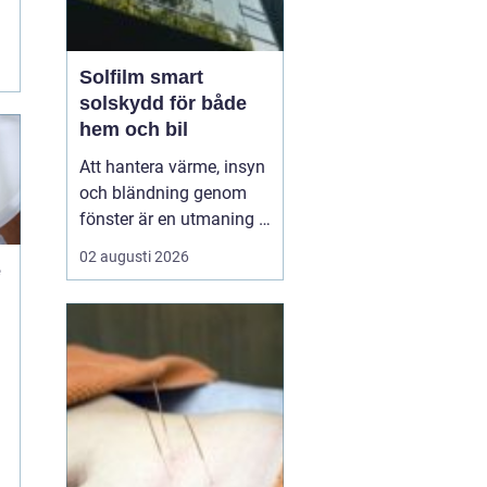
Solfilm smart
solskydd för både
hem och bil
Att hantera värme, insyn
och bländning genom
fönster är en utmaning i
många svenska hem,
02 augusti 2026
e
kontor och bilar. Allt fler
n
väljer
därför solfilm som
ett diskret och effektivt
komplement eller
alternativ till tradi...
g
h