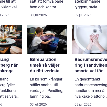
e till att
sätt att förnya både
återkommande
älvklart val
hem och kontor
ryggont, stela
ga som
utan att köpa nytt.
nackar eller diffusa
i 2026
30 juli 2026
09 juli 2026
Mån...
...
rang
Bilreparation
Badrumsrenov
rg när
umeå så väljer
ring i sandvike
rskrogen
du rätt verkstad
smarta val för
ardagsrum
och får bilen att
ett tryggt och
urang i
En bil som krånglar
En genomtänkt
hålla längre
hållbart badrum
rg fyller
ställer snabbt till
badrumsrenoverin
 funktioner
vardagen. Pendling,
handlar om mer än
att servera
lämning på
nya kakelplattor oc
 många blir
förskola, utflykter
en modern dusch.
26
03 juli 2026
03 juli 2026