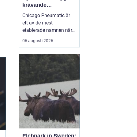
krävande
industriarbete
Chicago Pneumatic är
ett av de mest
etablerade namnen när
det gäller
06 augusti 2026
tryckluftsdrivna verktyg
för industri och verkstad.
Varumärket förknippas
med robust konstruktion,
hög prestanda och lång
livslängd. För många
företag handlar valet av
verktyg inte ...
Elchpark in Sweden: