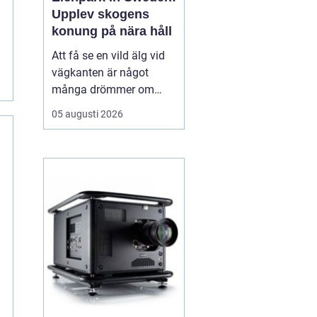
Upplev skogens
konung på nära håll
Att få se en vild älg vid
vägkanten är något
många drömmer om
inför en resa till Sverige.
05 augusti 2026
I verkligheten är chansen
ganska liten, särskilt för
den som bara är här
några dagar. ...