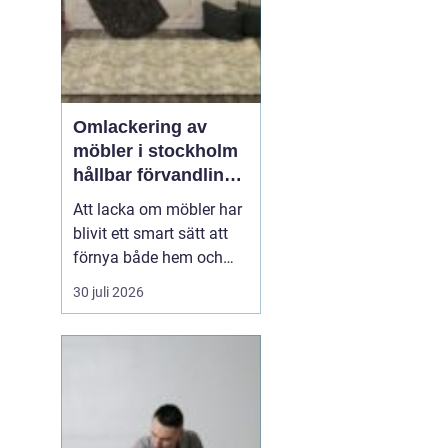
Omlackering av
möbler i stockholm
hållbar förvandling
av hem och kontor
Att lacka om möbler har
blivit ett smart sätt att
förnya både hem och
kontor utan att köpa
30 juli 2026
nytt. Många i Stockholm
väljer
idag Omlackering
möbler Stockholm för
att
k...