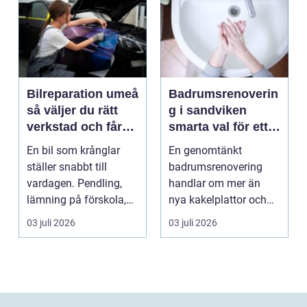
Bilreparation umeå
Badrumsrenoverin
så väljer du rätt
g i sandviken
verkstad och får
smarta val för ett
bilen att hålla
tryggt och hållbart
En bil som krånglar
En genomtänkt
längre
badrum
ställer snabbt till
badrumsrenovering
vardagen. Pendling,
handlar om mer än
lämning på förskola,
nya kakelplattor och
utflykter och storh...
en modern dusch. För
03 juli 2026
03 juli 2026
många bo...