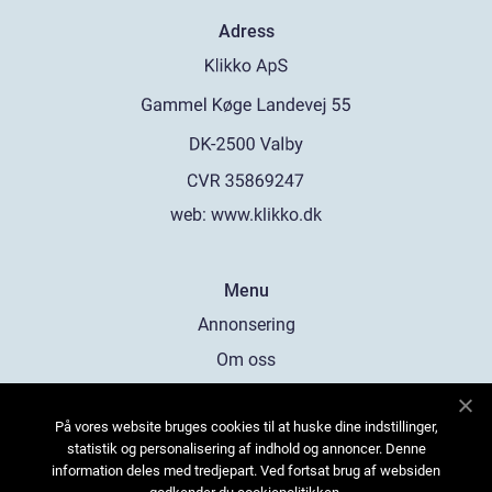
Adress
web:
www.klikko.dk
Menu
Annonsering
Om oss
Cookies
På vores website bruges cookies til at huske dine indstillinger,
Kontakta oss
statistik og personalisering af indhold og annoncer. Denne
Sitemap
information deles med tredjepart. Ved fortsat brug af websiden