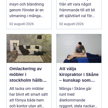
möter modern
insyn och bländning
från att vara något
vardag
genom fönster är en
främmande till att bli
utmaning i många
ett självklart val för
svenska hem, kontor
många som söke...
02 augusti 2026
02 augusti 2026
och ...
Omlackering av
Att välja
möbler i
kiropraktor i Skåne
stockholm hållbar
– kunskap som
förvandling av
hjälper dig att ta
Att lacka om möbler
Många i Skåne går
hem och kontor
rätt beslut
har blivit ett smart sätt
runt med
att förnya både hem
återkommande
och kontor utan att
ryggont, stela nackar