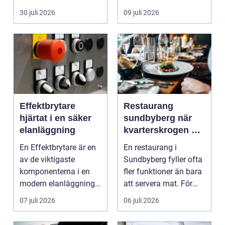
köpa nytt. Mån...
eller diffusa ...
30 juli 2026
09 juli 2026
Effektbrytare
Restaurang
hjärtat i en säker
sundbyberg när
elanläggning
kvarterskrogen blir
vardagsrum
En Effektbrytare är en
En restaurang i
av de viktigaste
Sundbyberg fyller ofta
komponenterna i en
fler funktioner än bara
modern elanläggning.
att servera mat. För
Den skyddar
många blir den s...
07 juli 2026
06 juli 2026
människo...