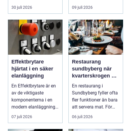
köpa nytt. Mån...
eller diffusa ...
30 juli 2026
09 juli 2026
Effektbrytare
Restaurang
hjärtat i en säker
sundbyberg när
elanläggning
kvarterskrogen blir
vardagsrum
En Effektbrytare är en
En restaurang i
av de viktigaste
Sundbyberg fyller ofta
komponenterna i en
fler funktioner än bara
modern elanläggning.
att servera mat. För
Den skyddar
många blir den s...
07 juli 2026
06 juli 2026
människo...