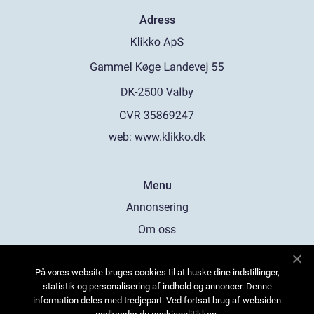
Adress
web:
www.klikko.dk
Menu
Annonsering
Om oss
Cookies
På vores website bruges cookies til at huske dine indstillinger,
Kontakta oss
statistik og personalisering af indhold og annoncer. Denne
Sitemap
information deles med tredjepart. Ved fortsat brug af websiden