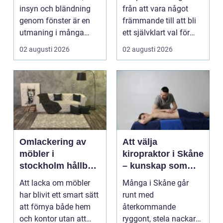
möter modern
insyn och bländning
från att vara något
vardag
genom fönster är en
främmande till att bli
utmaning i många
ett självklart val för
svenska hem, kontor
många som söke...
02 augusti 2026
02 augusti 2026
och ...
Omlackering av
Att välja
möbler i
kiropraktor i Skåne
stockholm hållbar
– kunskap som
förvandling av
hjälper dig att ta
Att lacka om möbler
Många i Skåne går
hem och kontor
rätt beslut
har blivit ett smart sätt
runt med
att förnya både hem
återkommande
och kontor utan att
ryggont, stela nackar