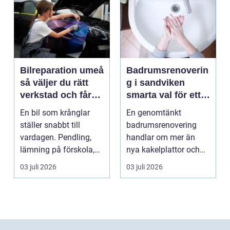
Bilreparation umeå
Badrumsrenoverin
så väljer du rätt
g i sandviken
verkstad och får
smarta val för ett
bilen att hålla
tryggt och hållbart
En bil som krånglar
En genomtänkt
längre
badrum
ställer snabbt till
badrumsrenovering
vardagen. Pendling,
handlar om mer än
lämning på förskola,
nya kakelplattor och
utflykter och storh...
en modern dusch. För
03 juli 2026
03 juli 2026
många bo...