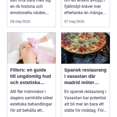
kan ofta bära med sig
om ett enskilt avlopp i
en rik historia och
fjällmiljö kräver mer
emotionella värden,
eftertanke än många
men ibland kan du
anar. Mark...
08 maj 2026
07 maj 2026
kä...
Fillers: en guide
Spansk restaurang
till ungdomlig hud
i vasastan där
och estetiska
madrid möter
förbättringar
odengatan
Allt fler människor i
En spansk restaurang i
dagens samhälle söker
Vasastan har potential
estetiska behandlingar
att bli mer än bara ett
för att behålla ett
ställe för middag. För
ungdomligt ut...
många h...