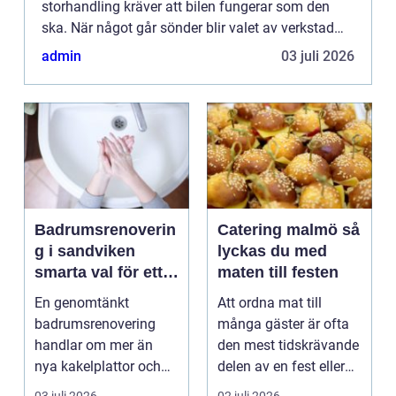
storhandling kräver att bilen fungerar som den
ska. När något går sönder blir valet av verkstad
avgörande både för plånboken och säkerheten. I
admin
03 juli 2026
Umeå finns m...
Badrumsrenoverin
Catering malmö så
g i sandviken
lyckas du med
smarta val för ett
maten till festen
tryggt och hållbart
En genomtänkt
Att ordna mat till
badrum
badrumsrenovering
många gäster är ofta
handlar om mer än
den mest tidskrävande
nya kakelplattor och
delen av en fest eller
en modern dusch. För
ett event. Samt...