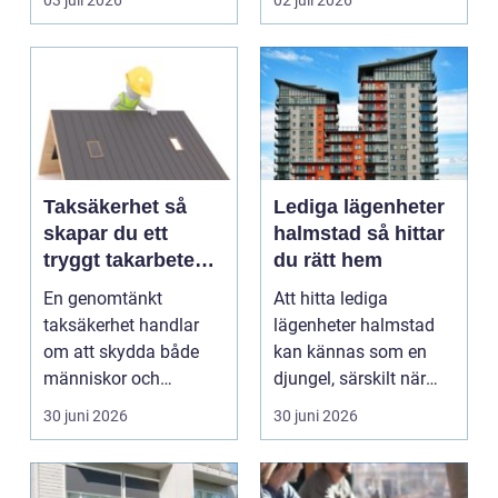
03 juli 2026
02 juli 2026
många bo...
Taksäkerhet så
Lediga lägenheter
skapar du ett
halmstad så hittar
tryggt takarbete
du rätt hem
året runt
En genomtänkt
Att hitta lediga
taksäkerhet handlar
lägenheter halmstad
om att skydda både
kan kännas som en
människor och
djungel, särskilt när
byggnader. Varje gång
konkurrensen om varje
30 juni 2026
30 juni 2026
någon går u...
b...