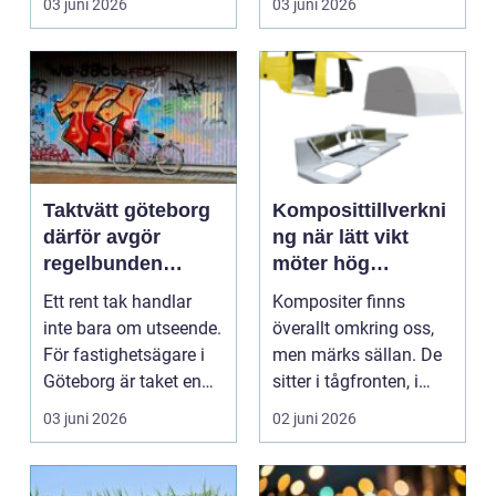
03 juni 2026
03 juni 2026
Taktvätt göteborg
Komposittillverkni
därför avgör
ng när lätt vikt
regelbunden
möter hög
takrengöring
hållfasthet
Ett rent tak handlar
Kompositer finns
livslängden på
inte bara om utseende.
överallt omkring oss,
taket
För fastighetsägare i
men märks sällan. De
Göteborg är taket en
sitter i tågfronten, i
av byggnadens...
vindkraftsblad, i...
03 juni 2026
02 juni 2026