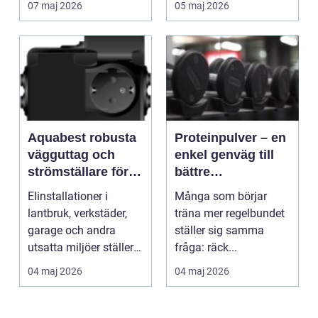
07 maj 2026
05 maj 2026
Aquabest robusta
Proteinpulver – en
vägguttag och
enkel genväg till
strömställare för
bättre
tuffa miljöer
återhämtning och
Elinstallationer i
Många som börjar
starkare kropp
lantbruk, verkstäder,
träna mer regelbundet
garage och andra
ställer sig samma
utsatta miljöer ställer
fråga: räck...
helt andra krav än...
04 maj 2026
04 maj 2026