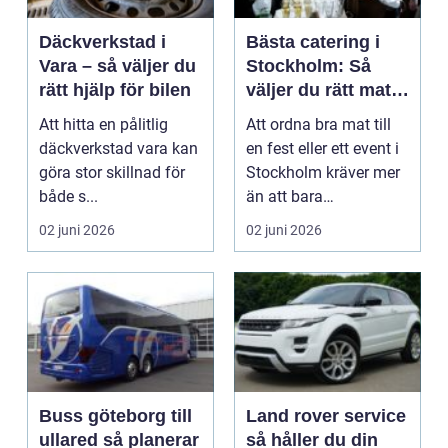
Däckverkstad i
Bästa catering i
Vara – så väljer du
Stockholm: Så
rätt hjälp för bilen
väljer du rätt mat
till rätt tillfälle
Att hitta en pålitlig
Att ordna bra mat till
däckverkstad vara kan
en fest eller ett event i
göra stor skillnad för
Stockholm kräver mer
både s...
än att bara
best&aum...
02 juni 2026
02 juni 2026
Buss göteborg till
Land rover service
ullared så planerar
så håller du din