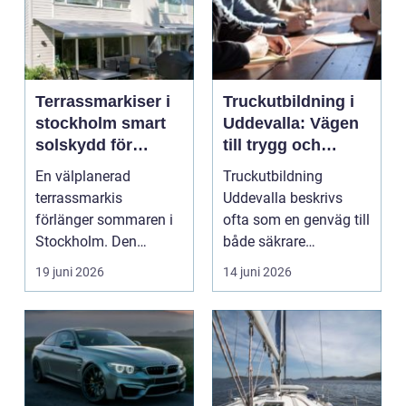
Terrassmarkiser i
Truckutbildning i
stockholm smart
Uddevalla: Vägen
solskydd för
till trygg och
uteplats och altan
effektiv
En välplanerad
Truckutbildning
truckkörning
terrassmarkis
Uddevalla beskrivs
förlänger sommaren i
ofta som en genväg till
Stockholm. Den
både säkrare
skapar skugga under
arbetsplatse...
19 juni 2026
14 juni 2026
varma dagar, sk...