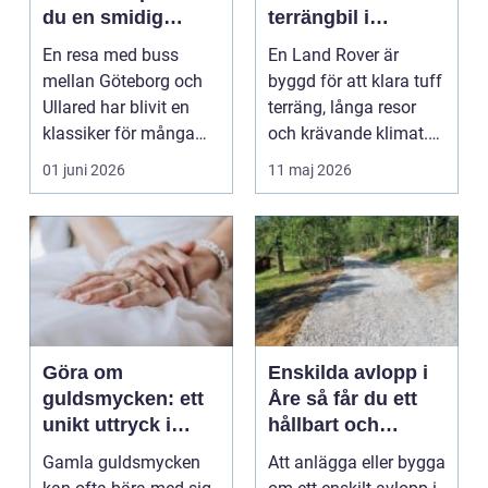
du en smidig
terrängbil i
shoppingresa
toppskick
En resa med buss
En Land Rover är
mellan Göteborg och
byggd för att klara tuff
Ullared har blivit en
terräng, långa resor
klassiker för många
och krävande klimat.
som vill kombinera pr...
Men även den mes...
01 juni 2026
11 maj 2026
Göra om
Enskilda avlopp i
guldsmycken: ett
Åre så får du ett
unikt uttryck i
hållbart och
göteborg
godkänt system
Gamla guldsmycken
Att anlägga eller bygga