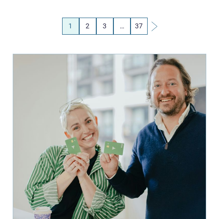
1
2
3
…
37