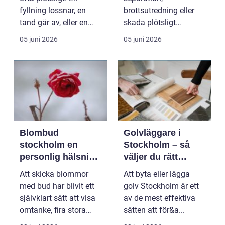
fyllning lossnar, en
brottsutredning eller
tand går av, eller en
skada plötsligt
visdomstand börja...
förändrar vardagen blir
05 juni 2026
05 juni 2026
juridiken sn...
Blombud
Golvläggare i
stockholm en
Stockholm – så
personlig hälsning
väljer du rätt
med blommor
expert för ditt golv
Att skicka blommor
Att byta eller lägga
med bud har blivit ett
golv Stockholm är ett
självklart sätt att visa
av de mest effektiva
omtanke, fira stora
sätten att för&a...
stunder och s...