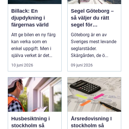
Billack: En
Segel Göteborg –
djupdykning i
så väljer du rätt
färgernas värld
segel för
västkustens vindar
Att ge bilen en ny färg
Göteborg är en av
kan verka som en
Sveriges mest levande
enkel uppgift. Men i
seglarstäder.
själva verket är det
Skärgården, de ö...
en...
10 juni 2026
09 juni 2026
Husbesiktning i
Årsredovisning I
stockholm så
stockholm så