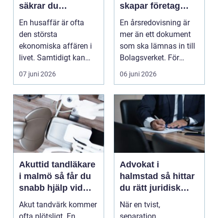
säkrar du
skapar företag
bostadens skick
trygghet och
En husaffär är ofta
En årsredovisning är
före affären
kontroll
den största
mer än ett dokument
ekonomiska affären i
som ska lämnas in till
livet. Samtidigt kan
Bolagsverket. För
många fel och brister
många företag i St...
07 juni 2026
06 juni 2026
vara...
Akuttid tandläkare
Advokat i
i malmö så får du
halmstad så hittar
snabb hjälp vid
du rätt juridisk
tandvärk och
hjälp när det
Akut tandvärk kommer
När en tvist,
olyckor
verkligen gäller
ofta plötsligt. En
separation,