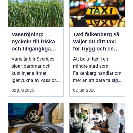
Vassröjning:
Taxi falkenberg så
nyckeln till friska
väljer du rätt taxi
och tillgängliga
för trygg och enkel
vattenmiljöer
resa
Varje år blir Sveriges
Att boka taxi i en
sjöar, dammar och
mindre stad som
kustlinjer alltmer
Falkenberg handlar om
igenvuxna av vass och
mer än att bara ta sig
andra vattenväxter...
från punkt A till pu...
02 juni 2026
02 juni 2026