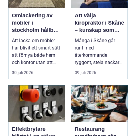
Omlackering av
Att välja
möbler i
kiropraktor i Skåne
stockholm hållbar
– kunskap som
förvandling av
hjälper dig att ta
Att lacka om möbler
Många i Skåne går
hem och kontor
rätt beslut
har blivit ett smart sätt
runt med
att förnya både hem
återkommande
och kontor utan att
ryggont, stela nackar
köpa nytt. Mån...
eller diffusa ...
30 juli 2026
09 juli 2026
Effektbrytare
Restaurang