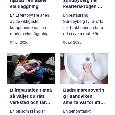
hjärtat i en säker
sundbyberg när
elanläggning
kvarterskrogen blir
vardagsrum
En Effektbrytare är en
En restaurang i
av de viktigaste
Sundbyberg fyller ofta
komponenterna i en
fler funktioner än bara
modern elanläggning.
att servera mat. För
Den skyddar
många blir den s...
07 juli 2026
06 juli 2026
människo...
Bilreparation umeå
Badrumsrenoverin
så väljer du rätt
g i sandviken
verkstad och får
smarta val för ett
bilen att hålla
tryggt och hållbart
En bil som krånglar
En genomtänkt
längre
badrum