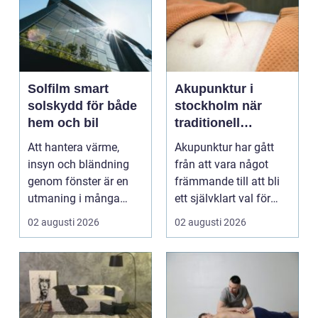
Solfilm smart
Akupunktur i
solskydd för både
stockholm när
hem och bil
traditionell
kinesisk medicin
Att hantera värme,
Akupunktur har gått
möter modern
insyn och bländning
från att vara något
vardag
genom fönster är en
främmande till att bli
utmaning i många
ett självklart val för
svenska hem, kontor
många som söke...
02 augusti 2026
02 augusti 2026
och ...