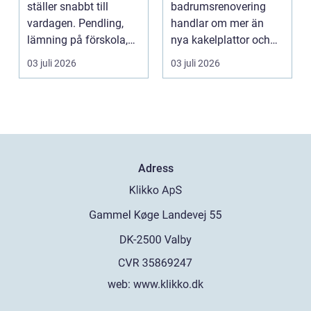
ställer snabbt till
badrumsrenovering
vardagen. Pendling,
handlar om mer än
lämning på förskola,
nya kakelplattor och
utflykter och storh...
en modern dusch. För
03 juli 2026
03 juli 2026
många bo...
Adress
web:
www.klikko.dk