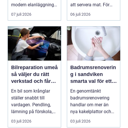
modern elanläggning.
att servera mat. För
Den skyddar
många blir den s...
07 juli 2026
06 juli 2026
människo...
Bilreparation umeå
Badrumsrenoverin
så väljer du rätt
g i sandviken
verkstad och får
smarta val för ett
bilen att hålla
tryggt och hållbart
En bil som krånglar
En genomtänkt
längre
badrum
ställer snabbt till
badrumsrenovering
vardagen. Pendling,
handlar om mer än
lämning på förskola,
nya kakelplattor och
utflykter och storh...
en modern dusch. För
03 juli 2026
03 juli 2026
många bo...