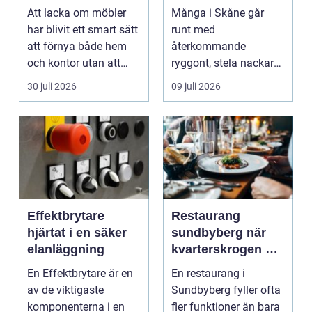
förvandling av
hjälper dig att ta
Att lacka om möbler
Många i Skåne går
hem och kontor
rätt beslut
har blivit ett smart sätt
runt med
att förnya både hem
återkommande
och kontor utan att
ryggont, stela nackar
köpa nytt. Mån...
eller diffusa ...
30 juli 2026
09 juli 2026
Effektbrytare
Restaurang
hjärtat i en säker
sundbyberg när
elanläggning
kvarterskrogen blir
vardagsrum
En Effektbrytare är en
En restaurang i
av de viktigaste
Sundbyberg fyller ofta
komponenterna i en
fler funktioner än bara