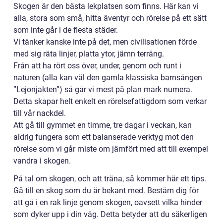
Skogen är den bästa lekplatsen som finns. Här kan vi
alla, stora som små, hitta äventyr och rörelse på ett sätt
som inte går i de flesta städer.
Vi tänker kanske inte på det, men civilisationen förde
med sig räta linjer, platta ytor, jämn terräng.
Från att ha rört oss över, under, genom och runt i
naturen (alla kan väl den gamla klassiska barnsången
”Lejonjakten”) så går vi mest på plan mark numera.
Detta skapar helt enkelt en rörelsefattigdom som verkar
till vår nackdel.
Att gå till gymmet en timme, tre dagar i veckan, kan
aldrig fungera som ett balanserade verktyg mot den
rörelse som vi går miste om jämfört med att till exempel
vandra i skogen.
På tal om skogen, och att träna, så kommer här ett tips.
Gå till en skog som du är bekant med. Bestäm dig för
att gå i en rak linje genom skogen, oavsett vilka hinder
som dyker upp i din väg. Detta betyder att du säkerligen