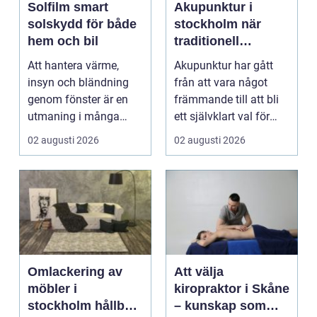
Solfilm smart
Akupunktur i
solskydd för både
stockholm när
hem och bil
traditionell
kinesisk medicin
Att hantera värme,
Akupunktur har gått
möter modern
insyn och bländning
från att vara något
vardag
genom fönster är en
främmande till att bli
utmaning i många
ett självklart val för
svenska hem, kontor
många som söke...
02 augusti 2026
02 augusti 2026
och ...
Omlackering av
Att välja
möbler i
kiropraktor i Skåne
stockholm hållbar
– kunskap som