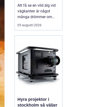
Att få se en vild älg vid
vägkanten är något
många drömmer om
inför en resa till Sverige.
05 augusti 2026
I verkligheten är chansen
ganska liten, särskilt för
den som bara är här
några dagar. ...
Hyra projektor i
stockholm så väljer