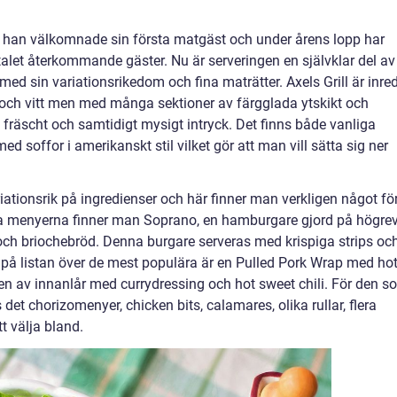
å han välkomnade sin första matgäst och under årens lopp har
ntalet återkommande gäster. Nu är serveringen en självklar del av
d sin variationsrikedom och fina maträtter. Axels Grill är inre
t och vitt men med många sektioner av färgglada ytskikt och
t fräscht och samtidigt mysigt intryck. Det finns både vanliga
d soffor i amerikanskt stil vilket gör att man vill sätta sig ner
ationsrik på ingredienser och här finner man verkligen något fö
ra menyerna finner man Soprano, en hamburgare gjord på högre
 och briochebröd. Denna burgare serveras med krispiga strips oc
 på listan över de mest populära är en Pulled Pork Wrap med ho
en av innanlår med currydressing och hot sweet chili. För den s
et chorizomenyer, chicken bits, calamares, olika rullar, flera
t välja bland.