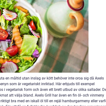
ta en måltid utan inslag av kött behöver inte oroa sig då Axels
menyn som är vegetariskt inriktad. Här erbjuds till exempel
s i vegetarisk form och även ett brett utbud av olika sallader. D
ckmat att välja bland. Axels Grill har även en fin öl- och vinmeny
 riktigt bra med en iskall öl till en rejäl hamburgarmeny eller varf