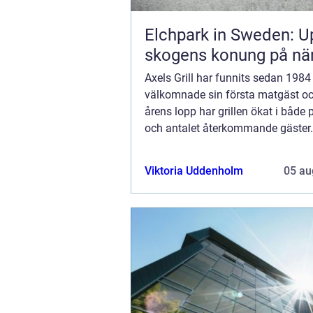
Elchpark in Sweden: U
skogens konung på när
Axels Grill har funnits sedan 198
välkomnade sin första matgäst o
årens lopp har grillen ökat i både 
och antalet återkommande gäster.
serveringen en självklar del av Ha
centrum och menyn lockar med si
Viktoria Uddenholm
05 au
variatio...