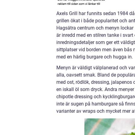
Axels Grill har funnits sedan 1984 d
grillen ökat i både popularitet och a
Hagsätra centrum och menyn lockar me
är inredd med en stilren tanke i svar
inredningsdetaljer som ger ett väldig
sittplatser vid borden men även bås me
med en härlig burgare och hugga in.
Menyn är väldigt välplanerad och vari
alla, oavsett smak. Bland de populä
med ost, rödlök, dressing, jalapenos
en iskall öl som dryck. Andra menyer
chipotle dressing och kycklingburgar
inte är sugen på hamburgare så finns d
varianter av wraps och mycket mer at