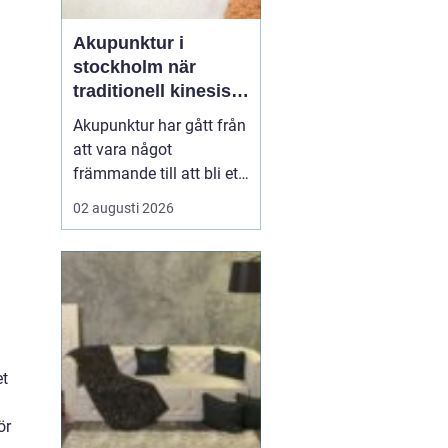
Akupunktur i
stockholm när
traditionell kinesisk
medicin möter
Akupunktur har gått från
modern vardag
att vara något
främmande till att bli ett
självklart val för många
02 augusti 2026
som söker en naturlig
form av behandling. Allt
fler i Stockholm vill
förstå hur tunna nålar
kan påverka sömn,
smärta, mage, fertilitet
och stress. Samtidigt u...
et
ör