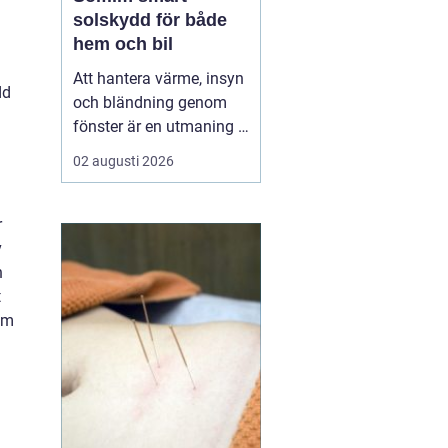
solskydd för både
hem och bil
Att hantera värme, insyn
dd
och bländning genom
fönster är en utmaning i
många svenska hem,
02 augusti 2026
kontor och bilar. Allt fler
väljer
därför solfilm som
ett diskret och effektivt
r
komplement eller
v
alternativ till tradi...
h
t
om