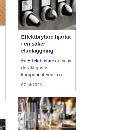
Effektbrytare hjärtat
i en säker
elanläggning
En
Effektbrytare
är en av
de viktigaste
komponenterna i en
modern elanläggning.
07 juli 2026
Den skyddar människor,
kablar och utrustning
mot överlast och
kortslutning, och
minskar risken för brand
och driftss...