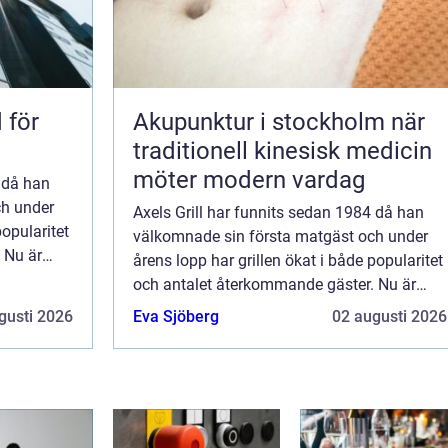
Akupunktur i stockholm när
traditionell kinesisk medicin
möter modern vardag
4 då han
ch under
Axels Grill har funnits sedan 1984 då han
popularitet
välkomnade sin första matgäst och under
 Nu är
årens lopp har grillen ökat i både popularitet
gsätra
och antalet återkommande gäster. Nu är
n
serveringen en självklar del av Hagsätra
gusti 2026
Eva Sjöberg
02 augusti 2026
centrum och menyn lockar med sin
variatio...