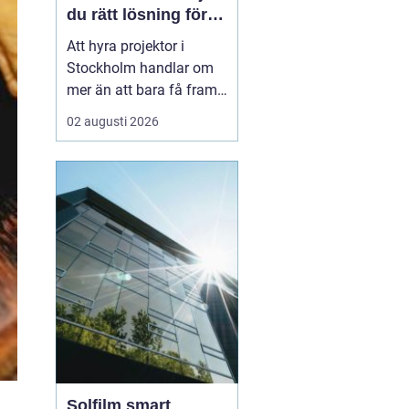
du rätt lösning för
ditt event
Att hyra projektor i
Stockholm handlar om
mer än att bara få fram
en stor bild på en duk.
02 augusti 2026
En bra
projektionslösning kan
avgöra om ditt budskap
landar tydligt hos
publiken eller försvinner i
suddig bild, dålig
kontrast och stressade
teknikstrul. Med r...
Solfilm smart