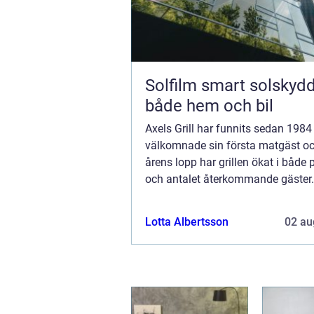
Solfilm smart solskydd för
både hem och bil
Axels Grill har funnits sedan 198
välkomnade sin första matgäst o
årens lopp har grillen ökat i både 
och antalet återkommande gäster.
serveringen en självklar del av Ha
centrum och menyn lockar med si
Lotta Albertsson
02 au
variatio...