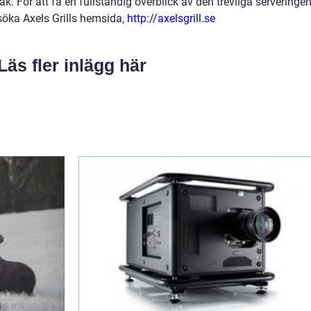
teak. För att få en fullständig överblick av den trevliga serveringe
öka Axels Grills hemsida,
http://axelsgrill.se
Läs fler inlägg här