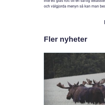
inte ett glas rött till en saftig texass
och välgjorda menyn så kan man bes
Fler nyheter