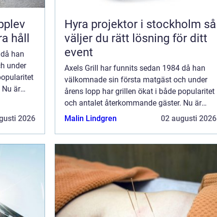
pplev
Hyra projektor i stockholm så
a håll
väljer du rätt lösning för ditt
event
4 då han
ch under
Axels Grill har funnits sedan 1984 då han
popularitet
välkomnade sin första matgäst och under
 Nu är
årens lopp har grillen ökat i både popularitet
gsätra
och antalet återkommande gäster. Nu är
n
serveringen en självklar del av Hagsätra
gusti 2026
Malin Lindgren
02 augusti 2026
centrum och menyn lockar med sin
variatio...