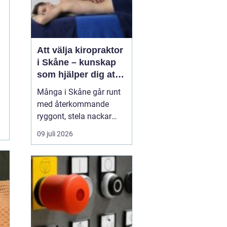
Att välja kiropraktor
i Skåne – kunskap
som hjälper dig att
ta rätt beslut
Många i Skåne går runt
med återkommande
ryggont, stela nackar
eller diffusa smärtor i
09 juli 2026
höfter, axlar och knän.
Ofta vänjer man sig vid
besvären och tänker att
de hör till vardagen.
Samtidigt v...