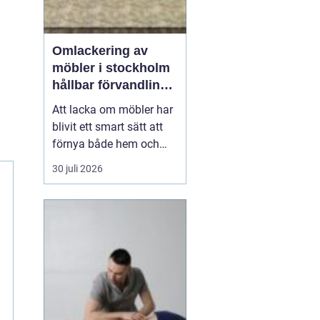
n
Omlackering av
möbler i stockholm
hållbar förvandling
av hem och kontor
Att lacka om möbler har
blivit ett smart sätt att
förnya både hem och
kontor utan att köpa
30 juli 2026
nytt. Många i Stockholm
väljer
idag Omlackering
möbler Stockholm för
att
k...