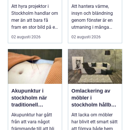
lösning för ditt
Att hyra projektor i
Att hantera värme,
event
Stockholm handlar om
insyn och bländning
mer än att bara få
genom fönster är en
fram en stor bild på en
utmaning i många
duk. En bra pro...
svenska hem, kontor
02 augusti 2026
02 augusti 2026
och ...
Akupunktur i
Omlackering av
stockholm när
möbler i
traditionell
stockholm hållbar
kinesisk medicin
förvandling av
Akupunktur har gått
Att lacka om möbler
möter modern
hem och kontor
från att vara något
har blivit ett smart sätt
vardag
främmande till att bli
att förnya både hem