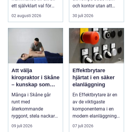
ett självklart val för
och kontor utan att
många som söke...
köpa nytt. Mån...
02 augusti 2026
30 juli 2026
Att välja
Effektbrytare
kiropraktor i Skåne
hjärtat i en säker
– kunskap som
elanläggning
hjälper dig att ta
Många i Skåne går
En Effektbrytare är en
rätt beslut
runt med
av de viktigaste
återkommande
komponenterna i en
ryggont, stela nackar
modern elanläggning.
eller diffusa ...
Den skyddar
09 juli 2026
07 juli 2026
människo...