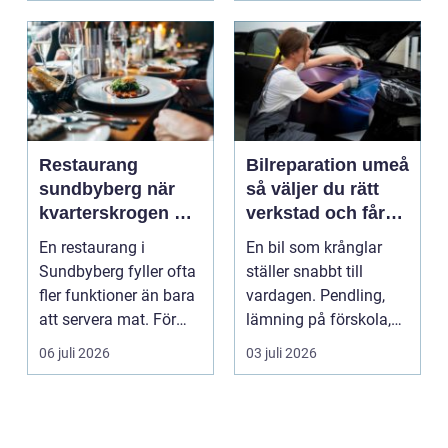
Restaurang
Bilreparation umeå
sundbyberg när
så väljer du rätt
kvarterskrogen blir
verkstad och får
vardagsrum
bilen att hålla
En restaurang i
En bil som krånglar
längre
Sundbyberg fyller ofta
ställer snabbt till
fler funktioner än bara
vardagen. Pendling,
att servera mat. För
lämning på förskola,
många blir den s...
utflykter och storh...
06 juli 2026
03 juli 2026