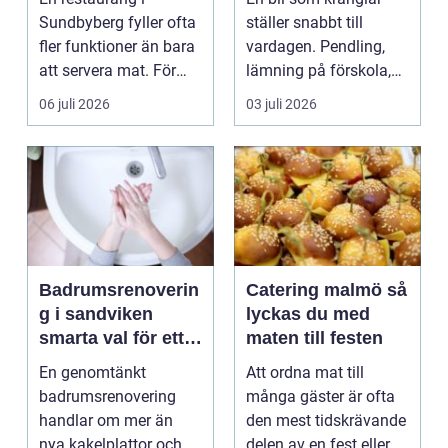
längre
Sundbyberg fyller ofta
ställer snabbt till
fler funktioner än bara
vardagen. Pendling,
att servera mat. För
lämning på förskola,
många blir den s...
utflykter och storh...
06 juli 2026
03 juli 2026
Badrumsrenoverin
Catering malmö så
g i sandviken
lyckas du med
smarta val för ett
maten till festen
tryggt och hållbart
En genomtänkt
Att ordna mat till
badrum
badrumsrenovering
många gäster är ofta
handlar om mer än
den mest tidskrävande
nya kakelplattor och
delen av en fest eller