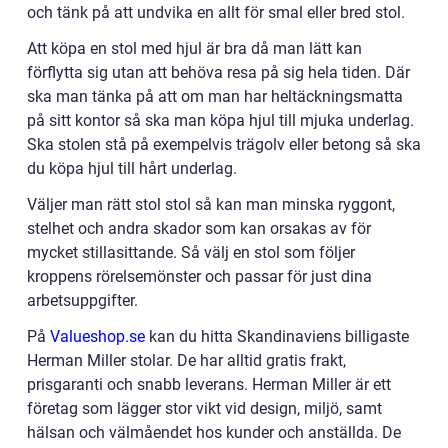
och tänk på att undvika en allt för smal eller bred stol.
Att köpa en stol med hjul är bra då man lätt kan
förflytta sig utan att behöva resa på sig hela tiden. Där
ska man tänka på att om man har heltäckningsmatta
på sitt kontor så ska man köpa hjul till mjuka underlag.
Ska stolen stå på exempelvis trägolv eller betong så ska
du köpa hjul till hårt underlag.
Väljer man rätt stol stol så kan man minska ryggont,
stelhet och andra skador som kan orsakas av för
mycket stillasittande. Så välj en stol som följer
kroppens rörelsemönster och passar för just dina
arbetsuppgifter.
På
Valueshop.se
kan du hitta Skandinaviens billigaste
Herman Miller stolar. De har alltid gratis frakt,
prisgaranti och snabb leverans. Herman Miller är ett
företag som lägger stor vikt vid design, miljö, samt
hälsan och välmåendet hos kunder och anställda. De