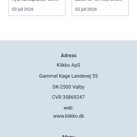
en modern dusch. För
ett event. Samt...
03 juli 2026
02 juli 2026
många bo...
Adress
web:
www.klikko.dk