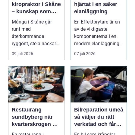
kiropraktor i Skåne
hjärtat i en säker
– kunskap som
elanläggning
hjälper dig att ta
Många i Skåne går
En Effektbrytare är en
rätt beslut
runt med
av de viktigaste
återkommande
komponenterna i en
ryggont, stela nackar
modern elanläggning.
eller diffusa ...
Den skyddar
09 juli 2026
07 juli 2026
människo...
Restaurang
Bilreparation umeå
sundbyberg när
så väljer du rätt
kvarterskrogen blir
verkstad och får
vardagsrum
bilen att hålla
En restaurang i
En bil som krånglar