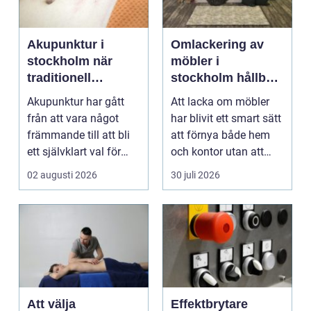
Akupunktur i
Omlackering av
stockholm när
möbler i
traditionell
stockholm hållbar
kinesisk medicin
förvandling av
Akupunktur har gått
Att lacka om möbler
möter modern
hem och kontor
från att vara något
har blivit ett smart sätt
vardag
främmande till att bli
att förnya både hem
ett självklart val för
och kontor utan att
många som söke...
köpa nytt. Mån...
02 augusti 2026
30 juli 2026
Att välja
Effektbrytare