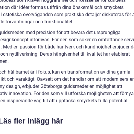
process som kräver noggrannhet och förståelse för kundens
ation där idéer formas utifrån dina önskemål och smyckets
l estetiska överväganden som praktiska detaljer diskuteras för a
åde förväntningar och funktionalitet.
guldsmeden med precision för att bevara det ursprungliga
esignkoncept införlivas. För den som söker en omfattande serv
val. Med en passion för både hantverk och kundnöjdhet erbjuder d
 och nytillverkning. Deras hängivenhet till kvalitet har etablerat
nen.
 och hållbarhet är i fokus, kan en transformation av dina gamla
ikt och varaktigt. Oavsett om det handlar om att modernisera e
 ny design, erbjuder Göteborgs guldsmeder en möjlighet att
tiv innovation. För den som vill utforska möjligheten att förnya
en inspirerande väg till att upptäcka smyckets fulla potential.
Läs fler inlägg här