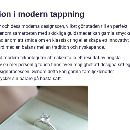
tion i modern tappning
rv och dess moderna designscen, vilket gör staden till en perfekt
. Genom samarbeten med skickliga guldsmeder kan gamla smyck
ndlar om att smida om en klassisk ring eller skapa ett innovativt
rd med en balans mellan tradition och nyskapande.
 modern teknologi för att säkerställa ett resultat av högsta
av en mer personlig touch finns även möjlighet att designa sitt e
esignprocessen. Genom detta kan gamla familjeklenoder
rycker sin bärare på bästa sätt.