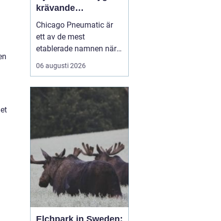
krävande
industriarbete
Chicago Pneumatic är
ett av de mest
etablerade namnen när
en
det gäller
06 augusti 2026
tryckluftsdrivna verktyg
för industri och verkstad.
Varumärket förknippas
med robust konstruktion,
get
hög prestanda och lång
livslängd. För många
företag handlar valet av
verktyg inte ...
Elchpark in Sweden: