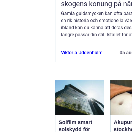
skogens konung på när
Gamla guldsmycken kan ofta bär
en rik historia och emotionella vä
ibland kan du känna att deras des
längre passar din stil. Istället för a
dem samla damm i en låda, kan d
överväga att ge dem en ny chans 
Viktoria Uddenholm
05 au
ge...
Solfilm smart
Akupun
solskydd för
stockhol