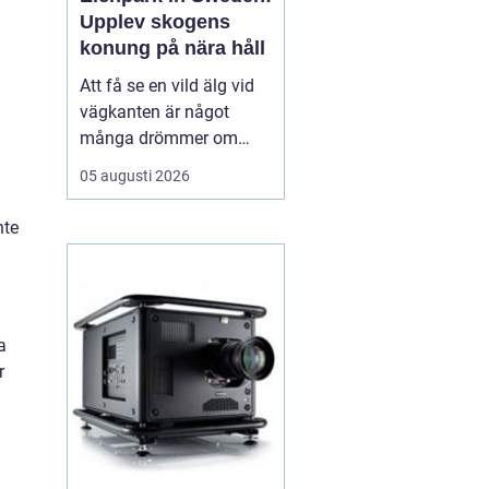
Upplev skogens
konung på nära håll
Att få se en vild älg vid
vägkanten är något
många drömmer om
inför en resa till Sverige.
05 augusti 2026
I verkligheten är chansen
ganska liten, särskilt för
nte
den som bara är här
några dagar. ...
a
r