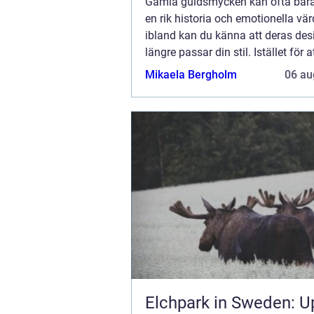
Gamla guldsmycken kan ofta bär
en rik historia och emotionella vä
ibland kan du känna att deras des
längre passar din stil. Istället för a
dem samla damm i en låda, kan d
Mikaela Bergholm
06 au
överväga att ge dem en ny chans 
ge...
Elchpark in Sweden: U