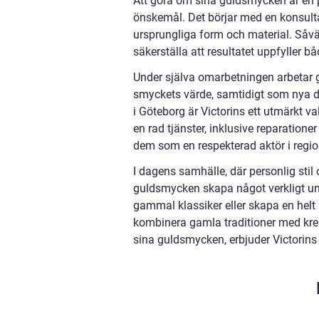
Att göra om sina guldsmycken är en 
önskemål. Det börjar med en konsult
ursprungliga form och material. Såvä
säkerställa att resultatet uppfyller b
Under själva omarbetningen arbetar 
smyckets värde, samtidigt som nya d
i Göteborg är Victorins ett utmärkt 
en rad tjänster, inklusive reparationer
dem som en respekterad aktör i regio
I dagens samhälle, där personlig stil
guldsmycken skapa något verkligt un
gammal klassiker eller skapa en helt
kombinera gamla traditioner med krea
sina guldsmycken, erbjuder Victorins 