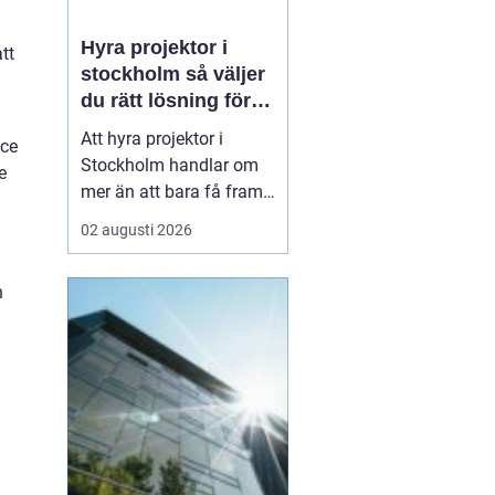
Hyra projektor i
tt
stockholm så väljer
du rätt lösning för
ditt event
Att hyra projektor i
ice
Stockholm handlar om
e
mer än att bara få fram
en stor bild på en duk.
02 augusti 2026
En bra
projektionslösning kan
n
avgöra om ditt budskap
landar tydligt hos
publiken eller försvinner i
suddig bild, dålig
kontrast och stressade
teknikstrul. Med r...