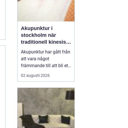
Akupunktur i
stockholm när
traditionell kinesisk
medicin möter
Akupunktur har gått från
modern vardag
att vara något
främmande till att bli ett
självklart val för många
02 augusti 2026
som söker en naturlig
form av behandling. Allt
fler i Stockholm vill
förstå hur tunna nålar
kan påverka sömn,
smärta, mage, fertilitet
och stress. Samtidigt u...