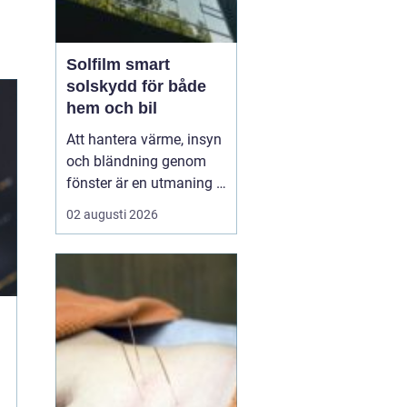
Solfilm smart
solskydd för både
hem och bil
Att hantera värme, insyn
och bländning genom
fönster är en utmaning i
många svenska hem,
02 augusti 2026
kontor och bilar. Allt fler
väljer
därför solfilm som
ett diskret och effektivt
komplement eller
alternativ till tradi...