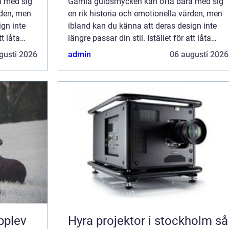
a med sig
Gamla guldsmycken kan ofta bära med sig
rden, men
en rik historia och emotionella värden, men
ign inte
ibland kan du känna att deras design inte
tt låta
längre passar din stil. Istället för att låta
u
dem samla damm i en låda, kan du
gusti 2026
admin
06 augusti 2026
att glänsa
överväga att ge dem en ny chans att glänsa
ge...
pplev
Hyra projektor i stockholm så