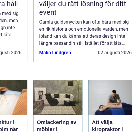
a håll
väljer du rätt lösning för ditt
event
a med sig
rden, men
Gamla guldsmycken kan ofta bära med sig
ign inte
en rik historia och emotionella värden, men
tt låta
ibland kan du känna att deras design inte
u
längre passar din stil. Istället för att låta
att glänsa
dem samla damm i en låda, kan du
gusti 2026
Malin Lindgren
02 augusti 2026
överväga att ge dem en ny chans att glänsa
ge...
ktur i
Omlackering av
Att välja
m när
möbler i
kiropraktor i