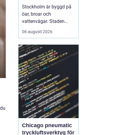
vattnet
Stockholm är byggd på
öar, broar och
vattenvägar. Staden
visar sin bästa sida från
06 augusti 2026
däck på en båt, när
skärgårdens öar, stadens
siluett och det lugna
vattnet ramar in
upplevelsen.
Med Boat
charter Stockhol...
u
 du
Chicago pneumatic
tryckluftsverktyg för