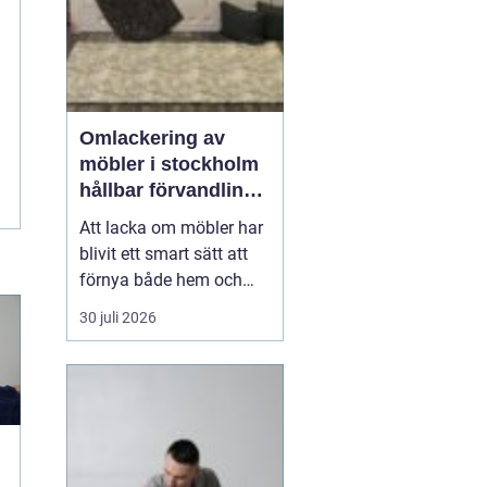
Omlackering av
möbler i stockholm
hållbar förvandling
av hem och kontor
Att lacka om möbler har
blivit ett smart sätt att
förnya både hem och
kontor utan att köpa
30 juli 2026
nytt. Många i Stockholm
väljer
idag Omlackering
möbler Stockholm för
att
k...