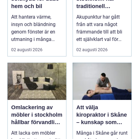
hem och bil
traditionell
kinesisk medicin
Att hantera värme,
Akupunktur har gått
möter modern
insyn och bländning
från att vara något
vardag
genom fönster är en
främmande till att bli
utmaning i många
ett självklart val för
svenska hem, kontor
många som söke...
02 augusti 2026
02 augusti 2026
och ...
Omlackering av
Att välja
möbler i stockholm
kiropraktor i Skåne
hållbar förvandling
– kunskap som
av hem och kontor
hjälper dig att ta
Att lacka om möbler
Många i Skåne går runt
rätt beslut