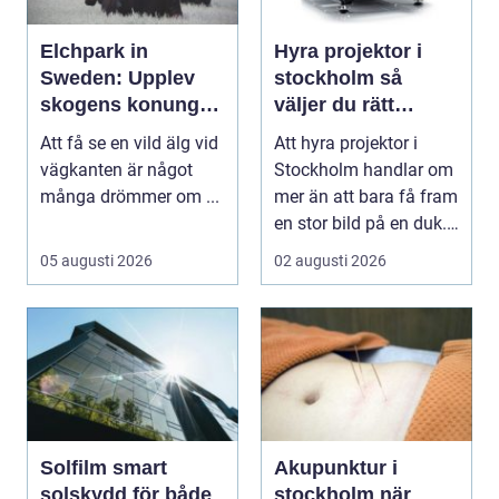
Elchpark in
Hyra projektor i
Sweden: Upplev
stockholm så
skogens konung
väljer du rätt
på nära håll
lösning för ditt
Att få se en vild älg vid
Att hyra projektor i
event
vägkanten är något
Stockholm handlar om
många drömmer om ...
mer än att bara få fram
en stor bild på en duk.
En bra pro...
05 augusti 2026
02 augusti 2026
Solfilm smart
Akupunktur i
solskydd för både
stockholm när