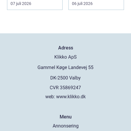
Den skyddar
många blir den s...
07 juli 2026
06 juli 2026
människo...
Adress
web:
www.klikko.dk
Menu
Annonsering