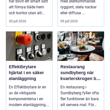
har blivit ett smart sätt
med återkommande
att förnya både hem
ryggont, stela nackar
och kontor utan att
eller diffusa ...
köpa nytt. Mån...
30 juli 2026
09 juli 2026
Effektbrytare
Restaurang
hjärtat i en säker
sundbyberg när
elanläggning
kvarterskrogen blir
vardagsrum
En Effektbrytare är en
En restaurang i
av de viktigaste
Sundbyberg fyller ofta
komponenterna i en
fler funktioner än bara
modern elanläggning.
att servera mat. För