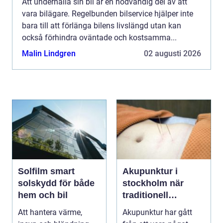
Att underhålla sin bil är en nödvändig del av att
vara bilägare. Regelbunden bilservice hjälper inte
bara till att förlänga bilens livslängd utan kan
också förhindra oväntade och kostsamma...
Malin Lindgren
02 augusti 2026
Solfilm smart
Akupunktur i
solskydd för både
stockholm när
hem och bil
traditionell
kinesisk medicin
Att hantera värme,
Akupunktur har gått
möter modern