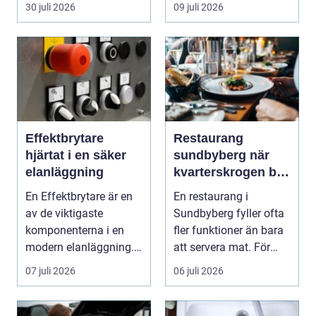
köpa nytt. Mån...
30 juli 2026
09 juli 2026
Effektbrytare
Restaurang
hjärtat i en säker
sundbyberg när
elanläggning
kvarterskrogen blir
vardagsrum
En Effektbrytare är en
En restaurang i
av de viktigaste
Sundbyberg fyller ofta
komponenterna i en
fler funktioner än bara
modern elanläggning.
att servera mat. För
Den skyddar
många blir den s...
07 juli 2026
06 juli 2026
människo...