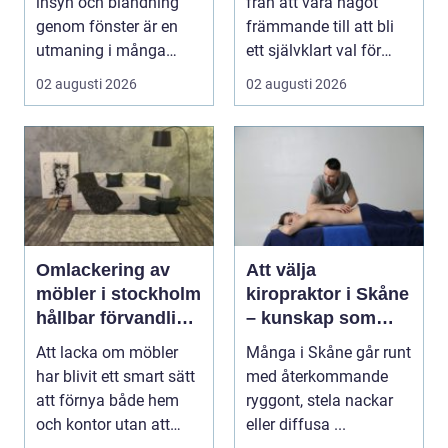
insyn och bländning
från att vara något
vardag
genom fönster är en
främmande till att bli
utmaning i många
ett självklart val för
svenska hem, kontor
många som söke...
02 augusti 2026
02 augusti 2026
och ...
Omlackering av
Att välja
möbler i stockholm
kiropraktor i Skåne
hållbar förvandling
– kunskap som
av hem och kontor
hjälper dig att ta
Att lacka om möbler
Många i Skåne går runt
rätt beslut
har blivit ett smart sätt
med återkommande
att förnya både hem
ryggont, stela nackar
och kontor utan att
eller diffusa ...