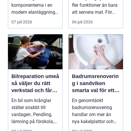
komponenterna i en
fler funktioner än bara
modern elanläggning.
att servera mat. För
Den skyddar
många blir den s...
07 juli 2026
06 juli 2026
människo...
Bilreparation umeå
Badrumsrenoverin
så väljer du rätt
g i sandviken
verkstad och får
smarta val för ett
bilen att hålla
tryggt och hållbart
En bil som krånglar
En genomtänkt
längre
badrum
ställer snabbt till
badrumsrenovering
vardagen. Pendling,
handlar om mer än
lämning på förskola,
nya kakelplattor och
utflykter och storh...
en modern dusch. För