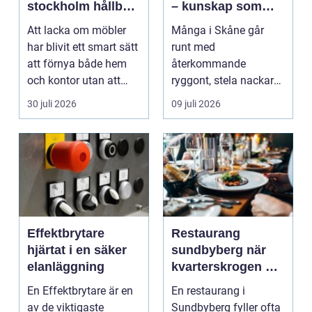
stockholm hållbar
– kunskap som
förvandling av
hjälper dig att ta
Att lacka om möbler
Många i Skåne går
hem och kontor
rätt beslut
har blivit ett smart sätt
runt med
att förnya både hem
återkommande
och kontor utan att
ryggont, stela nackar
köpa nytt. Mån...
eller diffusa ...
30 juli 2026
09 juli 2026
Effektbrytare
Restaurang
hjärtat i en säker
sundbyberg när
elanläggning
kvarterskrogen blir
vardagsrum
En Effektbrytare är en
En restaurang i
av de viktigaste
Sundbyberg fyller ofta