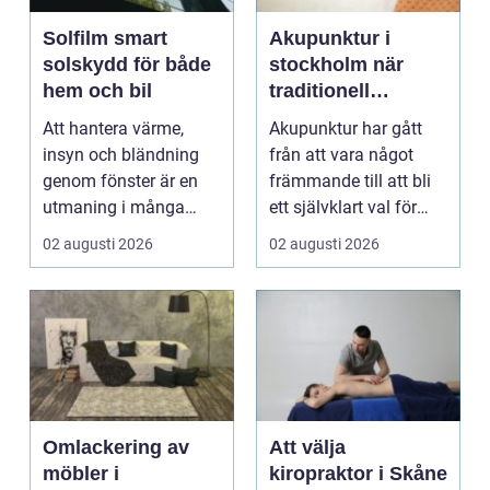
Solfilm smart
Akupunktur i
solskydd för både
stockholm när
hem och bil
traditionell
kinesisk medicin
Att hantera värme,
Akupunktur har gått
möter modern
insyn och bländning
från att vara något
vardag
genom fönster är en
främmande till att bli
utmaning i många
ett självklart val för
svenska hem, kontor
många som söke...
02 augusti 2026
02 augusti 2026
och ...
Omlackering av
Att välja
möbler i
kiropraktor i Skåne