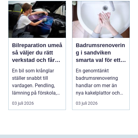
Bilreparation umeå
Badrumsrenoverin
så väljer du rätt
g i sandviken
verkstad och får
smarta val för ett
bilen att hålla
tryggt och hållbart
En bil som krånglar
En genomtänkt
längre
badrum
ställer snabbt till
badrumsrenovering
vardagen. Pendling,
handlar om mer än
lämning på förskola,
nya kakelplattor och
utflykter och storh...
en modern dusch. För
03 juli 2026
03 juli 2026
många bo...