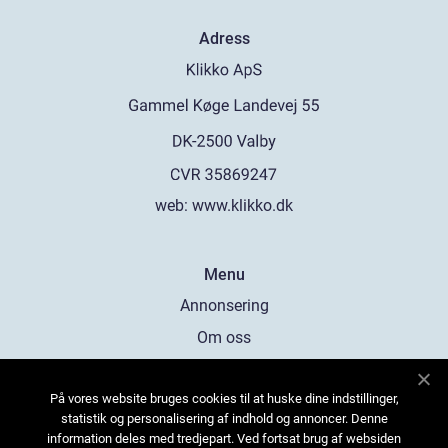
Adress
web:
www.klikko.dk
Menu
Annonsering
Om oss
Cookies
På vores website bruges cookies til at huske dine indstillinger,
Kontakta oss
statistik og personalisering af indhold og annoncer. Denne
Sitemap
information deles med tredjepart. Ved fortsat brug af websiden