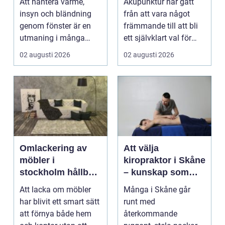
Att hantera värme,
Akupunktur har gått
möter modern
insyn och bländning
från att vara något
vardag
genom fönster är en
främmande till att bli
utmaning i många
ett självklart val för
svenska hem, kontor
många som söke...
02 augusti 2026
02 augusti 2026
och ...
Omlackering av
Att välja
möbler i
kiropraktor i Skåne
stockholm hållbar
– kunskap som
förvandling av
hjälper dig att ta
Att lacka om möbler
Många i Skåne går
hem och kontor
rätt beslut
har blivit ett smart sätt
runt med
att förnya både hem
återkommande