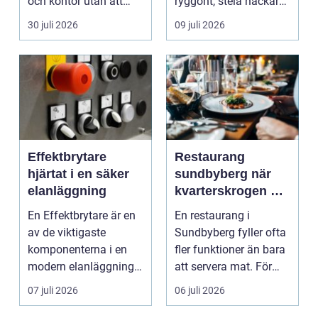
och kontor utan att
ryggont, stela nackar
köpa nytt. Mån...
eller diffusa ...
30 juli 2026
09 juli 2026
Effektbrytare
Restaurang
hjärtat i en säker
sundbyberg när
elanläggning
kvarterskrogen blir
vardagsrum
En Effektbrytare är en
En restaurang i
av de viktigaste
Sundbyberg fyller ofta
komponenterna i en
fler funktioner än bara
modern elanläggning.
att servera mat. För
Den skyddar
många blir den s...
07 juli 2026
06 juli 2026
människo...