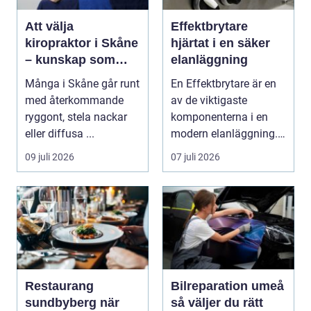
Att välja
Effektbrytare
kiropraktor i Skåne
hjärtat i en säker
– kunskap som
elanläggning
hjälper dig att ta
Många i Skåne går runt
En Effektbrytare är en
rätt beslut
med återkommande
av de viktigaste
ryggont, stela nackar
komponenterna i en
eller diffusa ...
modern elanläggning.
Den skyddar
09 juli 2026
07 juli 2026
människo...
Restaurang
Bilreparation umeå
sundbyberg när
så väljer du rätt