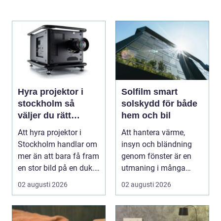
Hyra projektor i
Solfilm smart
stockholm så
solskydd för både
väljer du rätt
hem och bil
lösning för ditt
Att hyra projektor i
Att hantera värme,
event
Stockholm handlar om
insyn och bländning
mer än att bara få fram
genom fönster är en
en stor bild på en duk.
utmaning i många
En bra pro...
svenska hem, kontor
02 augusti 2026
02 augusti 2026
och ...