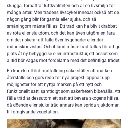
skugga, förbättrar luftkvaliteten och är en livsmiljö för
många arter. Men trädens livscykel innebär också att de
någon gång blir för gamla eller sjuka, och så
småningom måste fällas. Ett träd kan ha blivit drabbat
av röta eller sjukdom, och det kan även utgöra en fara
om det riskerar att falla över byggnader eller där
människor vistas. Och ibland måste träd fällas för att ge
plats åt ny bebyggelse eller infrastruktur, ett beslut som
alltid bör vägas mot fördelarna med det befintliga trädet.
En korrekt utförd trädfällning säkerställer att marken
återställs och görs redo för nya projekt. öppnar upp
möjligheter för att nyttja marken på ett nytt och
funktionellt sätt, samtidigt som säkerheten bibehålls. Att
fälla träd är dessutom ett sätt att bevara skogens hälsa,
då döende eller sjuka träd annars kan sprida sjukdomar
till omgivande vegetation.