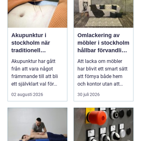
Akupunktur i
Omlackering av
stockholm när
möbler i stockholm
traditionell
hållbar förvandling
kinesisk medicin
av hem och kontor
Akupunktur har gått
Att lacka om möbler
möter modern
från att vara något
har blivit ett smart sätt
vardag
främmande till att bli
att förnya både hem
ett självklart val för
och kontor utan att
många som söke...
köpa nytt. Mån...
02 augusti 2026
30 juli 2026