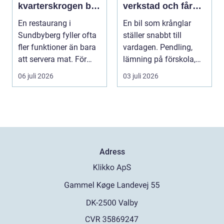
kvarterskrogen blir
verkstad och får
vardagsrum
bilen att hålla
En restaurang i
En bil som krånglar
längre
Sundbyberg fyller ofta
ställer snabbt till
fler funktioner än bara
vardagen. Pendling,
att servera mat. För
lämning på förskola,
många blir den s...
utflykter och storh...
06 juli 2026
03 juli 2026
Adress