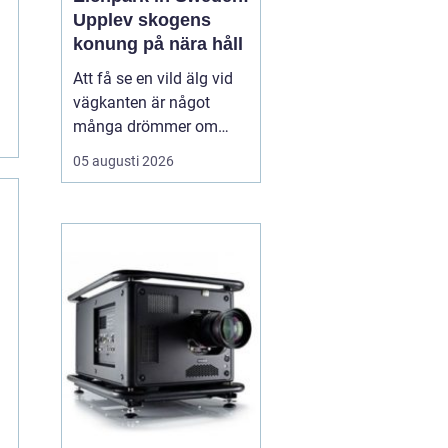
Upplev skogens
konung på nära håll
Att få se en vild älg vid
vägkanten är något
många drömmer om
inför en resa till Sverige.
05 augusti 2026
I verkligheten är chansen
ganska liten, särskilt för
den som bara är här
några dagar. ...