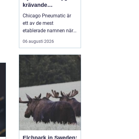
krävande
industriarbete
Chicago Pneumatic är
ett av de mest
etablerade namnen när
det gäller
06 augusti 2026
tryckluftsdrivna verktyg
för industri och verkstad.
Varumärket förknippas
med robust konstruktion,
hög prestanda och lång
livslängd. För många
företag handlar valet av
verktyg inte ...
Elchpark in Sweden: