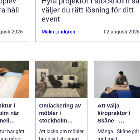
pplev
Hyra projektor i stockholm så
a håll
väljer du rätt lösning för ditt
event
gusti 2026
Malin Lindgren
02 augusti 2026
ktur i
Omlackering av
Att välja
m när
möbler i
kiropraktor i
nell
stockholm
Skåne –
sk
hållbar
kunskap som
ur har gått
Att lacka om möbler
Många i Skåne går
n möter
förvandling av
hjälper dig att t
 vara något
har blivit ett smart
runt med