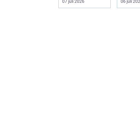
07 juli 2026
06 juli 20
skyddar människo...
den s...