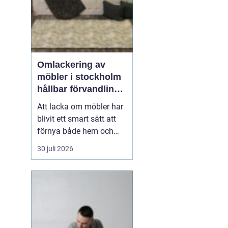
Omlackering av
möbler i stockholm
hållbar förvandling
av hem och kontor
Att lacka om möbler har
blivit ett smart sätt att
förnya både hem och
kontor utan att köpa
30 juli 2026
nytt. Många i Stockholm
väljer
idag Omlackering
möbler Stockholm för
att
k...