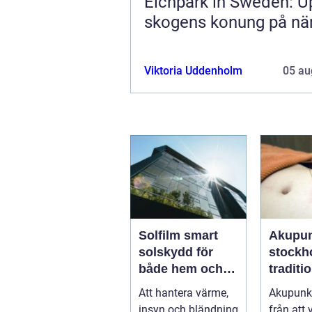
Elchpark in Sweden: U
skogens konung på när
Viktoria Uddenholm
05 au
Solfilm smart
Akupun
solskydd för
stockhol
både hem och
traditio
bil
kinesi
Att hantera värme,
Akupunkt
medici
insyn och bländning
från att