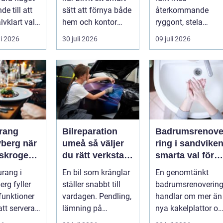
 vardag
hem och kontor
rätt beslut
e till att
sätt att förnya både
återkommande
älvklart val
hem och kontor
ryggont, stela
ga som
utan att köpa nytt.
nackar eller diffusa
i 2026
30 juli 2026
09 juli 2026
Mån...
...
rang
Bilreparation
Badrumsrenov
rg när
umeå så väljer
ring i sandvike
rskrogen
du rätt verkstad
smarta val för
ardagsrum
och får bilen att
ett tryggt och
urang i
En bil som krånglar
En genomtänkt
hålla längre
hållbart badrum
rg fyller
ställer snabbt till
badrumsrenoverin
 funktioner
vardagen. Pendling,
handlar om mer än
att servera
lämning på
nya kakelplattor oc
 många blir
förskola, utflykter
en modern dusch.