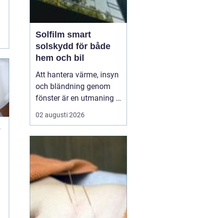
Solfilm smart
solskydd för både
hem och bil
Att hantera värme, insyn
och bländning genom
fönster är en utmaning i
många svenska hem,
02 augusti 2026
kontor och bilar. Allt fler
e
väljer
därför solfilm som
n
ett diskret och effektivt
komplement eller
alternativ till tradi...
g
h