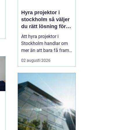
Hyra projektor i
stockholm så väljer
du rätt lösning för
ditt event
Att hyra projektor i
Stockholm handlar om
mer än att bara få fram
en stor bild på en duk.
02 augusti 2026
En bra
projektionslösning kan
avgöra om ditt budskap
landar tydligt hos
publiken eller försvinner i
suddig bild, dålig
kontrast och stressade
teknikstrul. Med r...
a