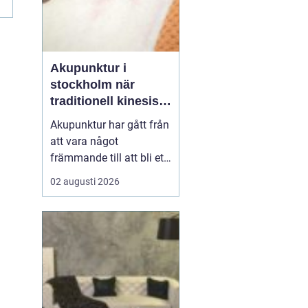
Akupunktur i
stockholm när
traditionell kinesisk
medicin möter
Akupunktur har gått från
modern vardag
att vara något
främmande till att bli ett
självklart val för många
02 augusti 2026
som söker en naturlig
form av behandling. Allt
fler i Stockholm vill
förstå hur tunna nålar
kan påverka sömn,
smärta, mage, fertilitet
och stress. Samtidigt u...