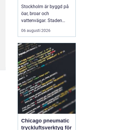
vattnet
Stockholm är byggd på
öar, broar och
vattenvägar. Staden
visar sin bästa sida från
06 augusti 2026
däck på en båt, när
skärgårdens öar, stadens
siluett och det lugna
vattnet ramar in
upplevelsen.
Med Boat
charter Stockhol...
Chicago pneumatic
tryckluftsverktyg för