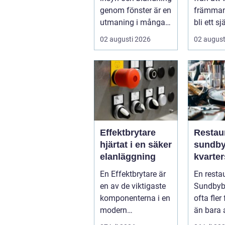
modern
genom fönster är en
främmand
utmaning i många
bli ett sj
svenska hem,
för mån
02 augusti 2026
02 august
kontor och ...
söke...
Effektbrytare
Restau
hjärtat i en säker
sundbybe
elanläggning
kvarte
blir v
En Effektbrytare är
En resta
en av de viktigaste
Sundbybe
komponenterna i en
ofta fler
modern
än bara 
elanläggning. Den
mat. För