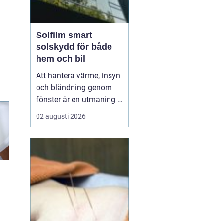
a
Solfilm smart
solskydd för både
hem och bil
Att hantera värme, insyn
och bländning genom
fönster är en utmaning i
många svenska hem,
02 augusti 2026
kontor och bilar. Allt fler
väljer
därför solfilm som
ett diskret och effektivt
komplement eller
alternativ till tradi...
e
n