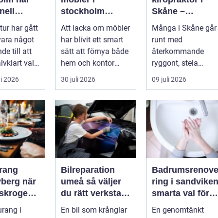
nell
stockholm
Skåne –
sk
hållbar
kunskap som
ur har gått
Att lacka om möbler
Många i Skåne går
n möter
förvandling av
hjälper dig att t
 vara något
har blivit ett smart
runt med
 vardag
hem och kontor
rätt beslut
e till att
sätt att förnya både
återkommande
älvklart val
hem och kontor
ryggont, stela
ga som
utan att köpa nytt.
nackar eller diffusa
i 2026
30 juli 2026
09 juli 2026
Mån...
...
rang
Bilreparation
Badrumsrenov
rg när
umeå så väljer
ring i sandvike
rskrogen
du rätt verkstad
smarta val för
ardagsrum
och får bilen att
ett tryggt och
urang i
En bil som krånglar
En genomtänkt
hålla längre
hållbart badrum