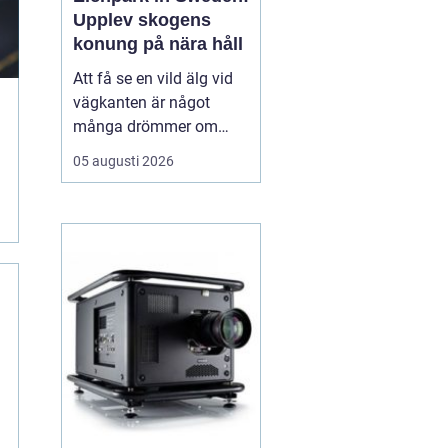
Upplev skogens
konung på nära håll
Att få se en vild älg vid
vägkanten är något
många drömmer om
inför en resa till Sverige.
05 augusti 2026
I verkligheten är chansen
ganska liten, särskilt för
den som bara är här
några dagar. ...