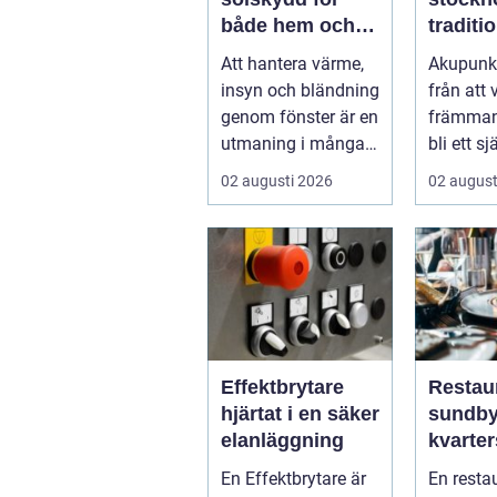
både hem och
traditio
bil
kinesi
Att hantera värme,
Akupunkt
medici
insyn och bländning
från att
modern
genom fönster är en
främmand
utmaning i många
bli ett sj
svenska hem,
för mån
02 augusti 2026
02 august
kontor och ...
söke...
Effektbrytare
Restau
hjärtat i en säker
sundbybe
elanläggning
kvarte
blir v
En Effektbrytare är
En resta