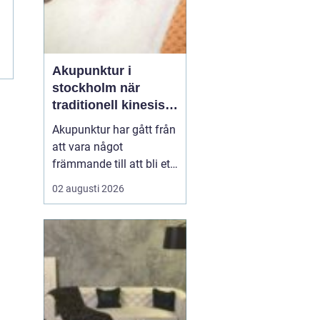
g
h
Akupunktur i
stockholm när
traditionell kinesisk
medicin möter
Akupunktur har gått från
modern vardag
att vara något
främmande till att bli ett
självklart val för många
02 augusti 2026
som söker en naturlig
form av behandling. Allt
fler i Stockholm vill
förstå hur tunna nålar
kan påverka sömn,
smärta, mage, fertilitet
och stress. Samtidigt u...