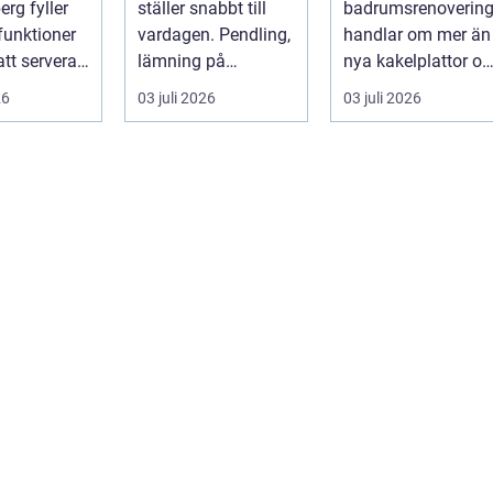
rg fyller
ställer snabbt till
badrumsrenoverin
 funktioner
vardagen. Pendling,
handlar om mer än
att servera
lämning på
nya kakelplattor oc
 många blir
förskola, utflykter
en modern dusch.
26
03 juli 2026
03 juli 2026
och storh...
För många bo...