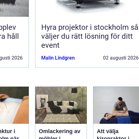
pplev
Hyra projektor i stockholm så
a håll
väljer du rätt lösning för ditt
event
gusti 2026
Malin Lindgren
02 augusti 2026
ktur i
Omlackering av
Att välja
m när
möbler i
kiropraktor i