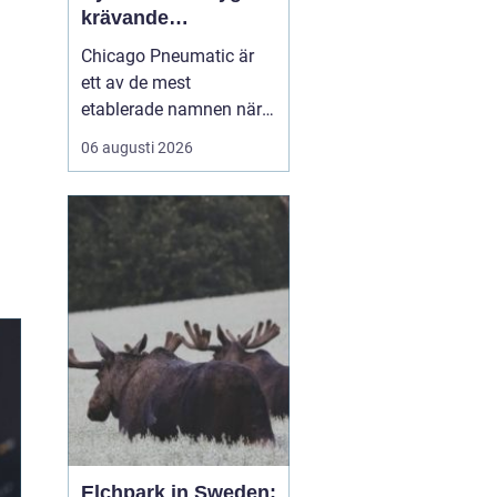
krävande
industriarbete
Chicago Pneumatic är
ett av de mest
etablerade namnen när
det gäller
06 augusti 2026
tryckluftsdrivna verktyg
för industri och verkstad.
Varumärket förknippas
med robust konstruktion,
hög prestanda och lång
livslängd. För många
företag handlar valet av
verktyg inte ...
Elchpark in Sweden: