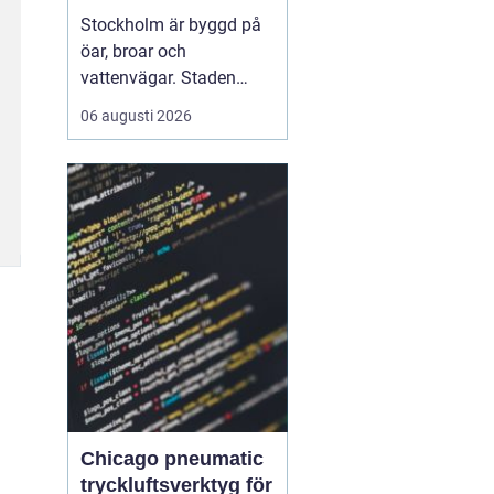
vattnet
Stockholm är byggd på
öar, broar och
vattenvägar. Staden
visar sin bästa sida från
06 augusti 2026
däck på en båt, när
skärgårdens öar, stadens
siluett och det lugna
vattnet ramar in
upplevelsen.
Med Boat
charter Stockhol...
Chicago pneumatic
tryckluftsverktyg för