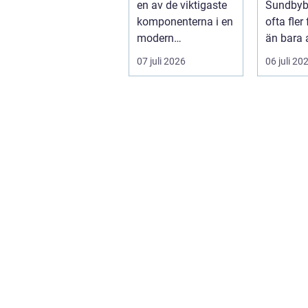
en av de viktigaste
Sundbybe
komponenterna i en
ofta fler
modern
än bara 
elanläggning. Den
mat. För
07 juli 2026
06 juli 20
skyddar människo...
den s...