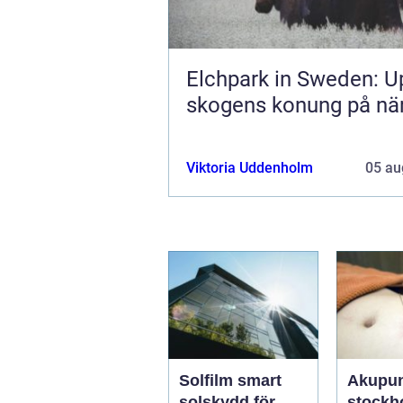
Elchpark in Sweden: U
skogens konung på när
Viktoria Uddenholm
05 au
Solfilm smart
Akupun
solskydd för
stockhol