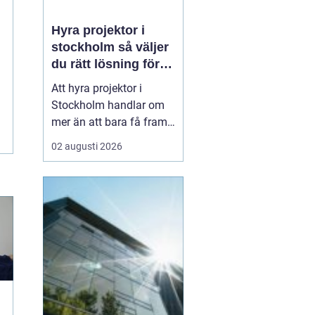
Hyra projektor i
stockholm så väljer
du rätt lösning för
ditt event
Att hyra projektor i
Stockholm handlar om
mer än att bara få fram
en stor bild på en duk.
02 augusti 2026
En bra
projektionslösning kan
avgöra om ditt budskap
landar tydligt hos
publiken eller försvinner i
suddig bild, dålig
kontrast och stressade
teknikstrul. Med r...