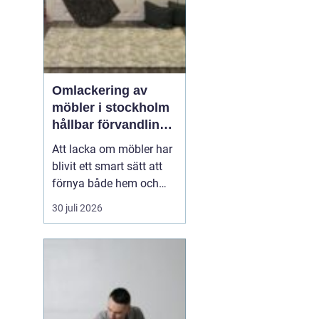
Omlackering av
möbler i stockholm
hållbar förvandling
av hem och kontor
Att lacka om möbler har
blivit ett smart sätt att
förnya både hem och
kontor utan att köpa
30 juli 2026
nytt. Många i Stockholm
väljer
idag Omlackering
möbler Stockholm för
att
k...