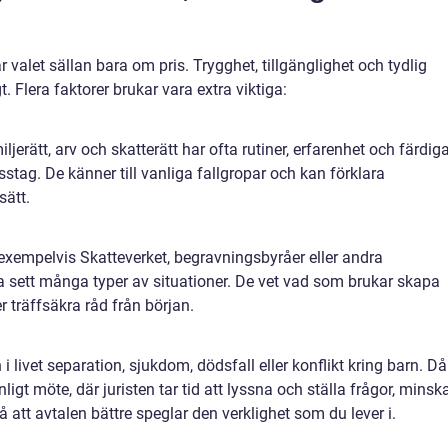
 valet sällan bara om pris. Trygghet, tillgänglighet och tydlig
 Flera faktorer brukar vara extra viktiga:
erätt, arv och skatterätt har ofta rutiner, erfarenhet och färdig
stag. De känner till vanliga fallgropar och kan förklara
sätt.
xempelvis Skatteverket, begravningsbyråer eller andra
ta sett många typer av situationer. De vet vad som brukar skapa
 träffsäkra råd från början.
 livet separation, sjukdom, dödsfall eller konflikt kring barn. Då
ligt möte, där juristen tar tid att lyssna och ställa frågor, minsk
 att avtalen bättre speglar den verklighet som du lever i.