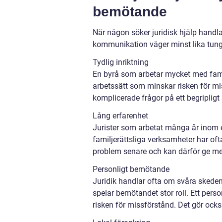
bemötande
När någon söker juridisk hjälp handlar
kommunikation väger minst lika tungt.
Tydlig inriktning
En byrå som arbetar mycket med familj
arbetssätt som minskar risken för mis
komplicerade frågor på ett begripligt 
Lång erfarenhet
Jurister som arbetat många år inom e
familjerättsliga verksamheter har of
problem senare och kan därför ge mer
Personligt bemötande
Juridik handlar ofta om svåra skeden i
spelar bemötandet stor roll. Ett person
risken för missförstånd. Det gör också