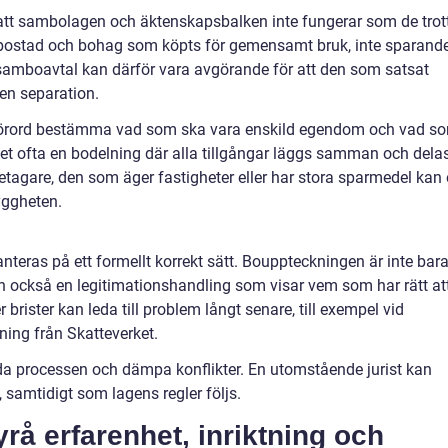
att sambolagen och äktenskapsbalken inte fungerar som de trott
ostad och bohag som köpts för gemensamt bruk, inte sparande
 samboavtal kan därför vara avgörande för att den som satsat
 en separation.
förord bestämma vad som ska vara enskild egendom och vad s
 det ofta en bodelning där alla tillgångar läggs samman och delas
tagare, den som äger fastigheter eller har stora sparmedel kan 
yggheten.
teras på ett formellt korrekt sätt. Bouppteckningen är inte bar
tan också en legitimationshandling som visar vem som har rätt at
 brister kan leda till problem långt senare, till exempel vid
kning från Skatteverket.
eda processen och dämpa konflikter. En utomstående jurist kan
, samtidigt som lagens regler följs.
yrå erfarenhet, inriktning och