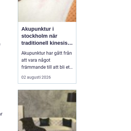
Akupunktur i
stockholm när
traditionell kinesisk
a
medicin möter
Akupunktur har gått från
modern vardag
att vara något
främmande till att bli ett
självklart val för många
02 augusti 2026
som söker en naturlig
form av behandling. Allt
fler i Stockholm vill
förstå hur tunna nålar
kan påverka sömn,
ar
smärta, mage, fertilitet
och stress. Samtidigt u...