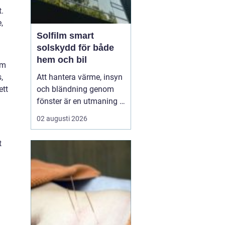
.
,
Solfilm smart
solskydd för både
hem och bil
om
,
Att hantera värme, insyn
ett
och bländning genom
fönster är en utmaning i
många svenska hem,
02 augusti 2026
kontor och bilar. Allt fler
a
väljer
därför solfilm som
t
ett diskret och effektivt
komplement eller
alternativ till tradi...