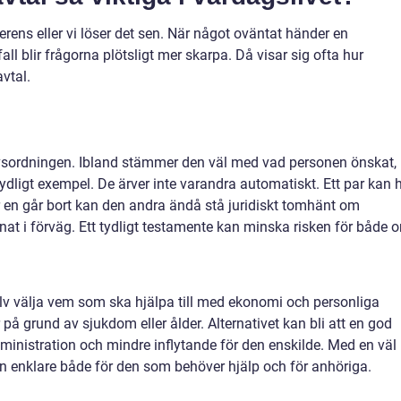
ens eller vi löser det sen. När något oväntat händer en
all blir frågorna plötsligt mer skarpa. Då visar sig ofta hur
vtal.
rvsordningen. Ibland stämmer den väl med vad personen önskat,
tydligt exempel. De ärver inte varandra automatiskt. Ett par kan 
 en går bort kan den andra ändå stå juridiskt tomhänt om
nat i förväg. Ett tydligt testamente kan minska risken för både o
jälv välja vem som ska hjälpa till med ekonomi och personliga
å grund av sjukdom eller ålder. Alternativet kan bli att en god
ministration och mindre inflytande för den enskilde. Med en väl
en enklare både för den som behöver hjälp och för anhöriga.