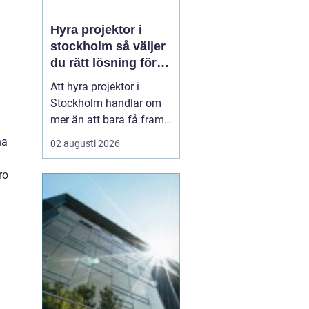
Hyra projektor i
stockholm så väljer
du rätt lösning för
ditt event
Att hyra projektor i
Stockholm handlar om
mer än att bara få fram
en stor bild på en duk.
ha
02 augusti 2026
En bra
projektionslösning kan
ro
avgöra om ditt budskap
landar tydligt hos
publiken eller försvinner i
suddig bild, dålig
kontrast och stressade
teknikstrul. Med r...