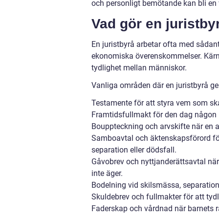
och personligt bemötande kan bli en vi
Vad gör en juristby
En juristbyrå arbetar ofta med sådant
ekonomiska överenskommelser. Kärna
tydlighet mellan människor.
Vanliga områden där en juristbyrå ger
Testamente för att styra vem som ska 
Framtidsfullmakt för den dag någon in
Bouppteckning och arvskifte när en a
Samboavtal och äktenskapsförord fö
separation eller dödsfall.
Gåvobrev och nyttjanderättsavtal nä
inte äger.
Bodelning vid skilsmässa, separation 
Skuldebrev och fullmakter för att tydl
Faderskap och vårdnad när barnets rä