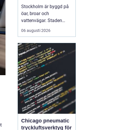
vattnet
Stockholm är byggd på
öar, broar och
vattenvägar. Staden
visar sin bästa sida från
06 augusti 2026
däck på en båt, när
skärgårdens öar, stadens
siluett och det lugna
vattnet ramar in
upplevelsen.
Med Boat
charter Stockhol...
Chicago pneumatic
t
tryckluftsverktyg för