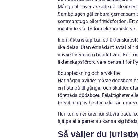
Många blir överraskade när de inser 
Sambolagen gäller bara gemensam b
sommarstuga eller fritidsfordon. Ett
mest inte ska förlora ekonomiskt vid
Inom äktenskap kan ett äktenskaps
ska delas. Utan ett sådant avtal blir
oavsett vem som betalat vad. För före
äktenskapsförord vara centralt för tr
Bouppteckning och arvskifte
När någon avlider måste dödsboet han
en lista på tillgångar och skulder, u
företräda dödsboet. Felaktigheter eller
försäljning av bostad eller vid grans
Här kan en erfaren juristbyrå både l
hjälpa alla parter att känna sig hörda
Så väljer du juristb