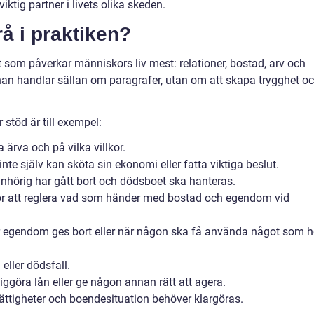
ktig partner i livets olika skeden.
rå i praktiken?
 som påverkar människors liv mest: relationer, bostad, arv och
n handlar sällan om paragrafer, utan om att skapa trygghet o
 stöd är till exempel:
ärva och på vilka villkor.
te själv kan sköta sin ekonomi eller fatta viktiga beslut.
nhörig har gått bort och dödsboet ska hanteras.
r att reglera vad som händer med bostad och egendom vid
r egendom ges bort eller när någon ska få använda något som 
eller dödsfall.
iggöra lån eller ge någon annan rätt att agera.
ttigheter och boendesituation behöver klargöras.