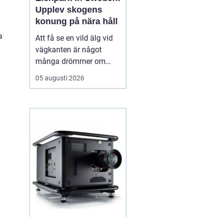
Upplev skogens
konung på nära håll
a
Att få se en vild älg vid
vägkanten är något
många drömmer om
inför en resa till Sverige.
05 augusti 2026
I verkligheten är chansen
ganska liten, särskilt för
den som bara är här
några dagar. ...