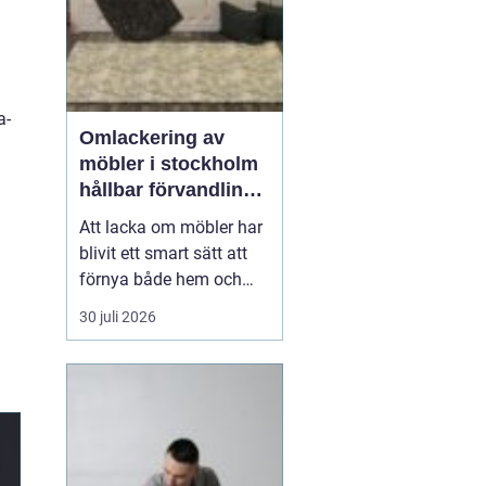
a-
Omlackering av
möbler i stockholm
hållbar förvandling
av hem och kontor
Att lacka om möbler har
blivit ett smart sätt att
förnya både hem och
kontor utan att köpa
30 juli 2026
nytt. Många i Stockholm
väljer
idag Omlackering
möbler Stockholm för
att
k...