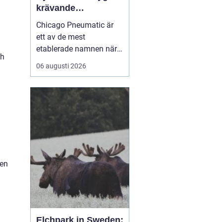
krävande
industriarbete
Chicago Pneumatic är
ett av de mest
etablerade namnen när
ch
det gäller
06 augusti 2026
tryckluftsdrivna verktyg
för industri och verkstad.
Varumärket förknippas
med robust konstruktion,
hög prestanda och lång
livslängd. För många
företag handlar valet av
verktyg inte ...
hen
Elchpark in Sweden: