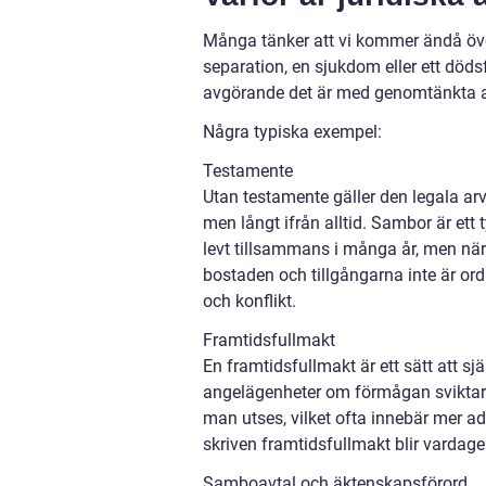
Många tänker att vi kommer ändå över
separation, en sjukdom eller ett dödsf
avgörande det är med genomtänkta a
Några typiska exempel:
Testamente
Utan testamente gäller den legala a
men långt ifrån alltid. Sambor är ett 
levt tillsammans i många år, men när
bostaden och tillgångarna inte är ord
och konflikt.
Framtidsfullmakt
En framtidsfullmakt är ett sätt att s
angelägenheter om förmågan sviktar p
man utses, vilket ofta innebär mer ad
skriven framtidsfullmakt blir vardag
Samboavtal och äktenskapsförord