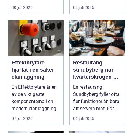
köpa nytt. Mån...
eller diffusa ...
30 juli 2026
09 juli 2026
Effektbrytare
Restaurang
hjärtat i en säker
sundbyberg när
elanläggning
kvarterskrogen blir
vardagsrum
En Effektbrytare är en
En restaurang i
av de viktigaste
Sundbyberg fyller ofta
komponenterna i en
fler funktioner än bara
modern elanläggning.
att servera mat. För
Den skyddar
många blir den s...
07 juli 2026
06 juli 2026
människo...