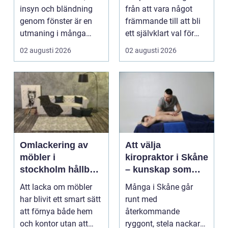
möter modern
insyn och bländning
från att vara något
vardag
genom fönster är en
främmande till att bli
utmaning i många
ett självklart val för
svenska hem, kontor
många som söke...
02 augusti 2026
02 augusti 2026
och ...
Omlackering av
Att välja
möbler i
kiropraktor i Skåne
stockholm hållbar
– kunskap som
förvandling av
hjälper dig att ta
Att lacka om möbler
Många i Skåne går
hem och kontor
rätt beslut
har blivit ett smart sätt
runt med
att förnya både hem
återkommande
och kontor utan att
ryggont, stela nackar