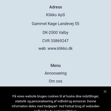
Adress
web:
www.klikko.dk
Menu
Annonsering
Om oss
Cookies
På vores website bruges cookies til at huske dine indstillinger,
Kontakta oss
statistik og personalisering af indhold og annoncer. Denne
Sitemap
information deles med tredjepart. Ved fortsat brug af websiden