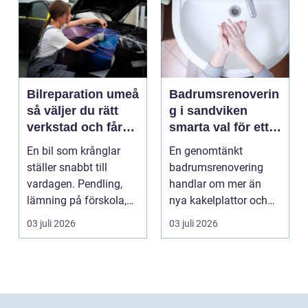
Bilreparation umeå
Badrumsrenoverin
så väljer du rätt
g i sandviken
verkstad och får
smarta val för ett
bilen att hålla
tryggt och hållbart
En bil som krånglar
En genomtänkt
längre
badrum
ställer snabbt till
badrumsrenovering
vardagen. Pendling,
handlar om mer än
lämning på förskola,
nya kakelplattor och
utflykter och storh...
en modern dusch. För
03 juli 2026
03 juli 2026
många bo...