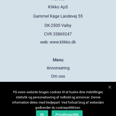
web:
www.klikko.dk
Menu
Annonsering
Om oss
Cookies
På vores website bruges cookies til at huske dine indstillinger,
Kontakta oss
statistik og personalisering af indhold og annoncer. Denne
Sitemap
information deles med tredjepart. Ved fortsat brug af websiden
godkender du cookiepolitikken.
Ok
Privatlivspolitik