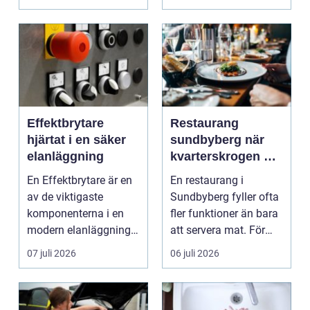
Effektbrytare
Restaurang
hjärtat i en säker
sundbyberg när
elanläggning
kvarterskrogen blir
vardagsrum
En Effektbrytare är en
En restaurang i
av de viktigaste
Sundbyberg fyller ofta
komponenterna i en
fler funktioner än bara
modern elanläggning.
att servera mat. För
Den skyddar
många blir den s...
07 juli 2026
06 juli 2026
människo...