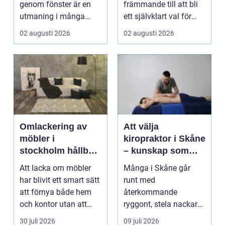
genom fönster är en
främmande till att bli
utmaning i många
ett självklart val för
svenska hem, kontor
många som söke...
02 augusti 2026
02 augusti 2026
och ...
Omlackering av
Att välja
möbler i
kiropraktor i Skåne
stockholm hållbar
– kunskap som
förvandling av
hjälper dig att ta
Att lacka om möbler
Många i Skåne går
hem och kontor
rätt beslut
har blivit ett smart sätt
runt med
att förnya både hem
återkommande
och kontor utan att
ryggont, stela nackar
köpa nytt. Mån...
eller diffusa ...
30 juli 2026
09 juli 2026