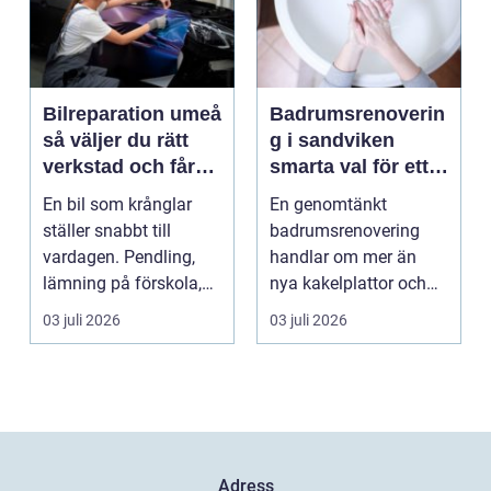
Bilreparation umeå
Badrumsrenoverin
så väljer du rätt
g i sandviken
verkstad och får
smarta val för ett
bilen att hålla
tryggt och hållbart
En bil som krånglar
En genomtänkt
längre
badrum
ställer snabbt till
badrumsrenovering
vardagen. Pendling,
handlar om mer än
lämning på förskola,
nya kakelplattor och
utflykter och storh...
en modern dusch. För
03 juli 2026
03 juli 2026
många bo...
Adress