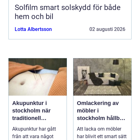
Solfilm smart solskydd för både
hem och bil
Lotta Albertsson
02 augusti 2026
Akupunktur i
Omlackering av
stockholm när
möbler i
traditionell
stockholm hållbar
kinesisk medicin
förvandling av
Akupunktur har gått
Att lacka om möbler
möter modern
hem och kontor
från att vara något
har blivit ett smart sätt