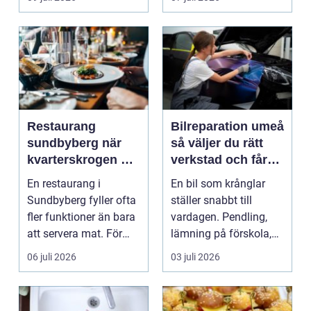
människo...
Restaurang
Bilreparation umeå
sundbyberg när
så väljer du rätt
kvarterskrogen blir
verkstad och får
vardagsrum
bilen att hålla
En restaurang i
En bil som krånglar
längre
Sundbyberg fyller ofta
ställer snabbt till
fler funktioner än bara
vardagen. Pendling,
att servera mat. För
lämning på förskola,
många blir den s...
utflykter och storh...
06 juli 2026
03 juli 2026