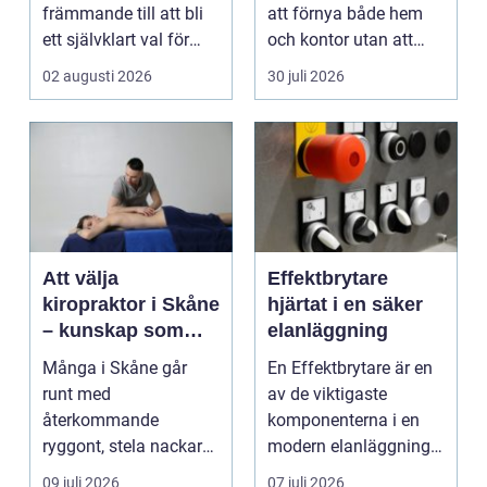
vardag
främmande till att bli
att förnya både hem
ett självklart val för
och kontor utan att
många som söke...
köpa nytt. Mån...
02 augusti 2026
30 juli 2026
Att välja
Effektbrytare
kiropraktor i Skåne
hjärtat i en säker
– kunskap som
elanläggning
hjälper dig att ta
Många i Skåne går
En Effektbrytare är en
rätt beslut
runt med
av de viktigaste
återkommande
komponenterna i en
ryggont, stela nackar
modern elanläggning.
eller diffusa ...
Den skyddar
09 juli 2026
07 juli 2026