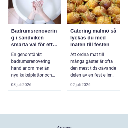
Badrumsrenoverin
Catering malmö så
g i sandviken
lyckas du med
smarta val för ett
maten till festen
tryggt och hållbart
En genomtänkt
Att ordna mat till
badrum
badrumsrenovering
många gäster är ofta
handlar om mer än
den mest tidskrävande
nya kakelplattor och
delen av en fest eller
en modern dusch. För
ett event. Samt...
03 juli 2026
02 juli 2026
många bo...
Adress