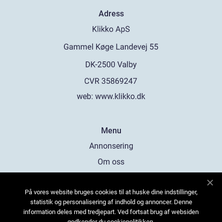
Adress
web:
www.klikko.dk
Menu
Annonsering
Om oss
Cookies
På vores website bruges cookies til at huske dine indstillinger,
Kontakta oss
statistik og personalisering af indhold og annoncer. Denne
Sitemap
information deles med tredjepart. Ved fortsat brug af websiden
godkender du cookiepolitikken.