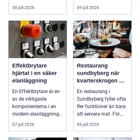
köpa nytt. Mån...
eller diffusa ...
30 juli 2026
09 juli 2026
Effektbrytare
Restaurang
hjärtat i en säker
sundbyberg när
elanläggning
kvarterskrogen blir
vardagsrum
En Effektbrytare är en
En restaurang i
av de viktigaste
Sundbyberg fyller ofta
komponenterna i en
fler funktioner än bara
modern elanläggning.
att servera mat. För
Den skyddar
många blir den s...
07 juli 2026
06 juli 2026
människo...