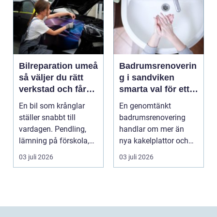
Bilreparation umeå
Badrumsrenoverin
så väljer du rätt
g i sandviken
verkstad och får
smarta val för ett
bilen att hålla
tryggt och hållbart
En bil som krånglar
En genomtänkt
längre
badrum
ställer snabbt till
badrumsrenovering
vardagen. Pendling,
handlar om mer än
lämning på förskola,
nya kakelplattor och
utflykter och storh...
en modern dusch. För
03 juli 2026
03 juli 2026
många bo...