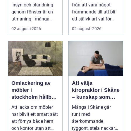
möter modern
insyn och bländning
från att vara något
vardag
genom fönster är en
främmande till att bli
utmaning i många
ett självklart val för
svenska hem, kontor
många som söke...
02 augusti 2026
02 augusti 2026
och ...
Omlackering av
Att välja
möbler i
kiropraktor i Skåne
stockholm hållbar
– kunskap som
förvandling av
hjälper dig att ta
Att lacka om möbler
Många i Skåne går
hem och kontor
rätt beslut
har blivit ett smart sätt
runt med
att förnya både hem
återkommande
och kontor utan att
ryggont, stela nackar