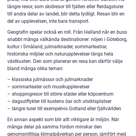
längre resor, som skidresor till fjällen eller flerdagsturer
till andra delar av landet, blir detta tydligt. Resan blir en
del av upplevelsen, inte bara transport.
Geografin spelar också en roll. Från Halland når en buss
snabbt många välkända destinationer: nöjen i Göteborg,
kultur i Småland, julmarknader, sommarteatrar,
historiska miljöer och naturupplevelser längs hela
västkusten. Den som planerar en resa kan därför välja
bland många olika teman:
– klassiska julmässor och julmarknader
– sommarteater och musikupplevelser
– shoppingresor till större städer eller köpcentrum
– dagsutflykter till kustens öar och utsiktsplatser
– längre turer till exempelvis Gotland eller fjällvärlden
En annan aspekt som blir allt viktigare är miljön. När
många delar på samma fordon minskar den
genomsnittliga klimatpåverkan per person, jämfört med