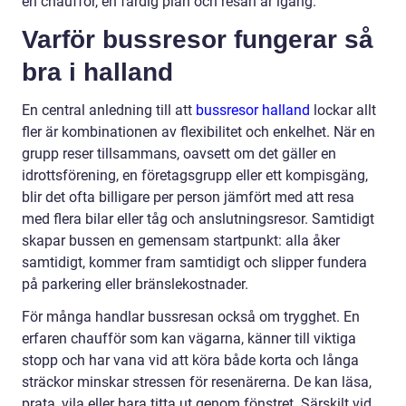
en chaufför, en färdig plan och resan är igång.
Varför bussresor fungerar så
bra i halland
En central anledning till att
bussresor halland
lockar allt
fler är kombinationen av flexibilitet och enkelhet. När en
grupp reser tillsammans, oavsett om det gäller en
idrottsförening, en företagsgrupp eller ett kompisgäng,
blir det ofta billigare per person jämfört med att resa
med flera bilar eller tåg och anslutningsresor. Samtidigt
skapar bussen en gemensam startpunkt: alla åker
samtidigt, kommer fram samtidigt och slipper fundera
på parkering eller bränslekostnader.
För många handlar bussresan också om trygghet. En
erfaren chaufför som kan vägarna, känner till viktiga
stopp och har vana vid att köra både korta och långa
sträckor minskar stressen för resenärerna. De kan läsa,
prata, vila eller bara titta ut genom fönstret. Särskilt vid