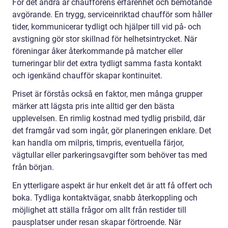
För det andra är chaufförens erfarenhet och bemötande
avgörande. En trygg, serviceinriktad chaufför som håller
tider, kommunicerar tydligt och hjälper till vid på- och
avstigning gör stor skillnad för helhetsintrycket. När
föreningar åker återkommande på matcher eller
turneringar blir det extra tydligt samma fasta kontakt
och igenkänd chaufför skapar kontinuitet.
Priset är förstås också en faktor, men många grupper
märker att lägsta pris inte alltid ger den bästa
upplevelsen. En rimlig kostnad med tydlig prisbild, där
det framgår vad som ingår, gör planeringen enklare. Det
kan handla om milpris, timpris, eventuella färjor,
vägtullar eller parkeringsavgifter som behöver tas med
från början.
En ytterligare aspekt är hur enkelt det är att få offert och
boka. Tydliga kontaktvägar, snabb återkoppling och
möjlighet att ställa frågor om allt från restider till
pausplatser under resan skapar förtroende. När