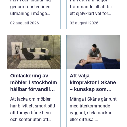
vardag
genom fönster är en
främmande till att bli
utmaning i många
ett självklart val för
svenska hem, kontor
många som söke...
02 augusti 2026
02 augusti 2026
och ...
Omlackering av
Att välja
möbler i stockholm
kiropraktor i Skåne
hållbar förvandling
– kunskap som
av hem och kontor
hjälper dig att ta
Att lacka om möbler
Många i Skåne går runt
rätt beslut
har blivit ett smart sätt
med återkommande
att förnya både hem
ryggont, stela nackar
och kontor utan att
eller diffusa ...
köpa nytt. Mån...