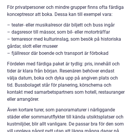
För privatpersoner och mindre grupper finns ofta färdiga
konceptresor att boka. Dessa kan till exempel vara:
– teater- eller musikalresor där biljett och buss ingår
– dagsresor till mässor, som bil- eller motorträffar
– temaresor med kulturinslag, som besök på historiska
gårdar, slott eller museer
– fjällresor där boende och transport är förbokad
Fördelen med färdiga paket är tydlig: pris, innehåll och
tider är klara från början. Resenären behöver endast
välja datum, boka och dyka upp på angiven plats och
tid. Bussbolaget står för planering, körschema och
kontakt med samarbetspartners som hotell, restauranger
eller arrangörer.
Även kortare turer, som panoramaturer i närliggande
städer eller sommarutflykter till kända utsiktsplatser och
kustmiljöer, blir allt vanligare. De passar bra för den som
vill uppleva något nytt utan att lägga många dagar på