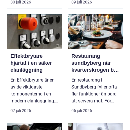
30 juli 2026
09 juli 2026
Effektbrytare
Restaurang
hjärtat i en säker
sundbyberg när
elanläggning
kvarterskrogen blir
vardagsrum
En Effektbrytare är en
En restaurang i
av de viktigaste
Sundbyberg fyller ofta
komponenterna i en
fler funktioner än bara
modern elanläggning.
att servera mat. För
Den skyddar
många blir den s...
07 juli 2026
06 juli 2026
människo...