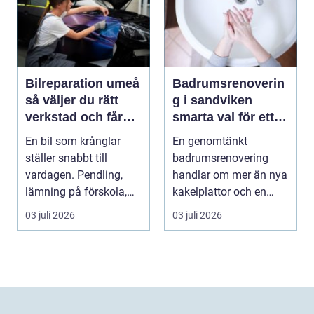
Bilreparation umeå
Badrumsrenoverin
så väljer du rätt
g i sandviken
verkstad och får
smarta val för ett
bilen att hålla
tryggt och hållbart
En bil som krånglar
En genomtänkt
längre
badrum
ställer snabbt till
badrumsrenovering
vardagen. Pendling,
handlar om mer än nya
lämning på förskola,
kakelplattor och en
utflykter och storh...
modern dusch. För
03 juli 2026
03 juli 2026
många bo...