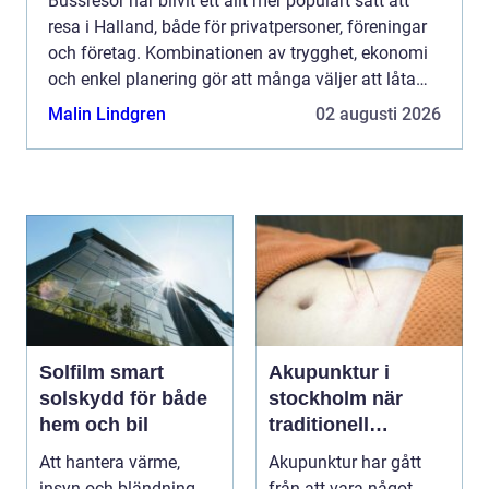
Bussresor har blivit ett allt mer populärt sätt att
resa i Halland, både för privatpersoner, föreningar
och företag. Kombinationen av trygghet, ekonomi
och enkel planering gör att många väljer att låta
någon annan sköta körningen, medan de själva
Malin Lindgren
02 augusti 2026
fok...
Solfilm smart
Akupunktur i
solskydd för både
stockholm när
hem och bil
traditionell
kinesisk medicin
Att hantera värme,
Akupunktur har gått
möter modern
insyn och bländning
från att vara något