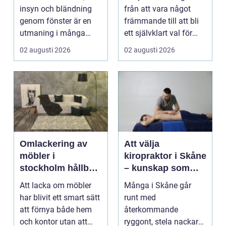
möter modern
insyn och bländning
från att vara något
vardag
genom fönster är en
främmande till att bli
utmaning i många
ett självklart val för
svenska hem, kontor
många som söke...
02 augusti 2026
02 augusti 2026
och ...
Omlackering av
Att välja
möbler i
kiropraktor i Skåne
stockholm hållbar
– kunskap som
förvandling av
hjälper dig att ta
Att lacka om möbler
Många i Skåne går
hem och kontor
rätt beslut
har blivit ett smart sätt
runt med
att förnya både hem
återkommande
och kontor utan att
ryggont, stela nackar