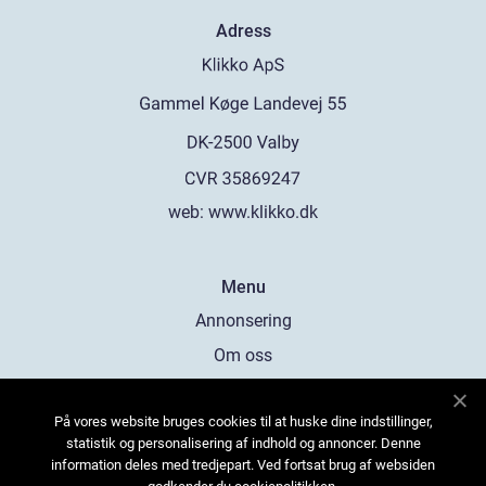
Adress
web:
www.klikko.dk
Menu
Annonsering
Om oss
Cookies
På vores website bruges cookies til at huske dine indstillinger,
Kontakta oss
statistik og personalisering af indhold og annoncer. Denne
Sitemap
information deles med tredjepart. Ved fortsat brug af websiden