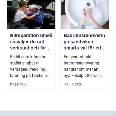
Bilreparation umeå
Badrumsrenoverin
så väljer du rätt
g i sandviken
verkstad och får
smarta val för ett
bilen att hålla
tryggt och hållbart
En bil som krånglar
En genomtänkt
längre
badrum
ställer snabbt till
badrumsrenovering
vardagen. Pendling,
handlar om mer än
lämning på förskola,
nya kakelplattor och
utflykter och storh...
en modern dusch. För
03 juli 2026
03 juli 2026
många bo...