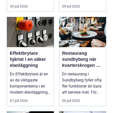
köpa nytt. Mån...
eller diffusa ...
30 juli 2026
09 juli 2026
Effektbrytare
Restaurang
hjärtat i en säker
sundbyberg när
elanläggning
kvarterskrogen blir
vardagsrum
En Effektbrytare är en
En restaurang i
av de viktigaste
Sundbyberg fyller ofta
komponenterna i en
fler funktioner än bara
modern elanläggning.
att servera mat. För
Den skyddar
många blir den s...
07 juli 2026
06 juli 2026
människo...