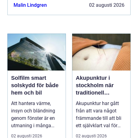
sina uppvärmningskostnader med upp till 7080
Malin Lindgren
02 augusti 2026
procent, samtidig...
Solfilm smart
Akupunktur i
solskydd för både
stockholm när
hem och bil
traditionell
kinesisk medicin
Att hantera värme,
Akupunktur har gått
möter modern
insyn och bländning
från att vara något
vardag
genom fönster är en
främmande till att bli
utmaning i många
ett självklart val för
svenska hem, kontor
många som söke...
02 augusti 2026
02 augusti 2026