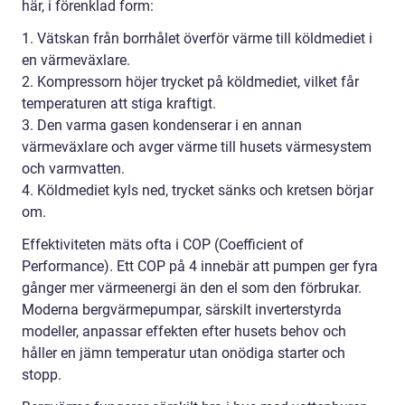
här, i förenklad form:
1. Vätskan från borrhålet överför värme till köldmediet i
en värmeväxlare.
2. Kompressorn höjer trycket på köldmediet, vilket får
temperaturen att stiga kraftigt.
3. Den varma gasen kondenserar i en annan
värmeväxlare och avger värme till husets värmesystem
och varmvatten.
4. Köldmediet kyls ned, trycket sänks och kretsen börjar
om.
Effektiviteten mäts ofta i COP (Coefficient of
Performance). Ett COP på 4 innebär att pumpen ger fyra
gånger mer värmeenergi än den el som den förbrukar.
Moderna bergvärmepumpar, särskilt inverterstyrda
modeller, anpassar effekten efter husets behov och
håller en jämn temperatur utan onödiga starter och
stopp.