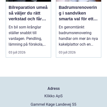
Bilreparation umeå
Badrumsrenoverin
så väljer du rätt
g i sandviken
verkstad och får
smarta val för ett
bilen att hålla
tryggt och hållbart
En bil som krånglar
En genomtänkt
längre
badrum
ställer snabbt till
badrumsrenovering
vardagen. Pendling,
handlar om mer än nya
lämning på förskola,
kakelplattor och en
utflykter och storh...
modern dusch. För
03 juli 2026
03 juli 2026
många bo...
Adress