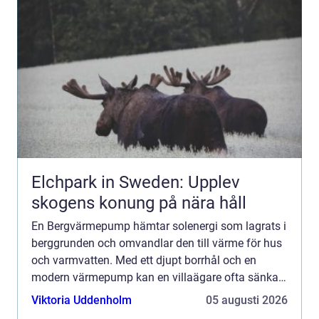
Elchpark in Sweden: Upplev
skogens konung på nära håll
En Bergvärmepump hämtar solenergi som lagrats i
berggrunden och omvandlar den till värme för hus
och varmvatten. Med ett djupt borrhål och en
modern värmepump kan en villaägare ofta sänka
sina uppvärmningskostnader med upp till 7080
Viktoria Uddenholm
05 augusti 2026
procent, samtidig...