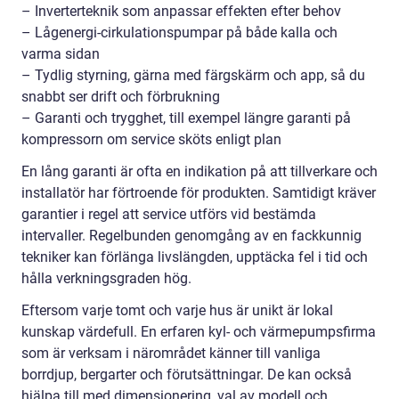
– Inverterteknik som anpassar effekten efter behov
– Lågenergi-cirkulationspumpar på både kalla och
varma sidan
– Tydlig styrning, gärna med färgskärm och app, så du
snabbt ser drift och förbrukning
– Garanti och trygghet, till exempel längre garanti på
kompressorn om service sköts enligt plan
En lång garanti är ofta en indikation på att tillverkare och
installatör har förtroende för produkten. Samtidigt kräver
garantier i regel att service utförs vid bestämda
intervaller. Regelbunden genomgång av en fackkunnig
tekniker kan förlänga livslängden, upptäcka fel i tid och
hålla verkningsgraden hög.
Eftersom varje tomt och varje hus är unikt är lokal
kunskap värdefull. En erfaren kyl- och värmepumpsfirma
som är verksam i närområdet känner till vanliga
borrdjup, bergarter och förutsättningar. De kan också
hjälpa till med dimensionering, val av modell och