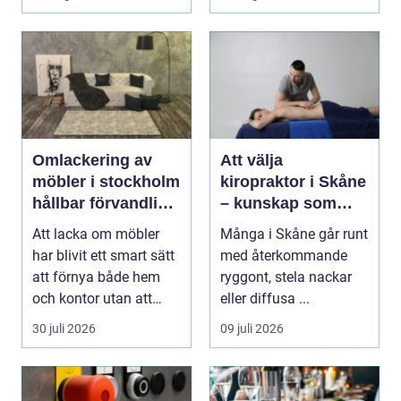
och ...
Omlackering av
Att välja
möbler i stockholm
kiropraktor i Skåne
hållbar förvandling
– kunskap som
av hem och kontor
hjälper dig att ta
Att lacka om möbler
Många i Skåne går runt
rätt beslut
har blivit ett smart sätt
med återkommande
att förnya både hem
ryggont, stela nackar
och kontor utan att
eller diffusa ...
köpa nytt. Mån...
30 juli 2026
09 juli 2026