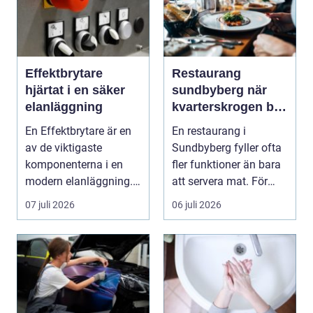
Effektbrytare
Restaurang
hjärtat i en säker
sundbyberg när
elanläggning
kvarterskrogen blir
vardagsrum
En Effektbrytare är en
En restaurang i
av de viktigaste
Sundbyberg fyller ofta
komponenterna i en
fler funktioner än bara
modern elanläggning.
att servera mat. För
Den skyddar
många blir den s...
07 juli 2026
06 juli 2026
människo...