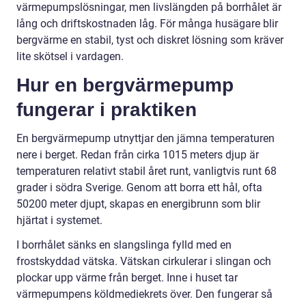
värmepumpslösningar, men livslängden på borrhålet är
lång och driftskostnaden låg. För många husägare blir
bergvärme en stabil, tyst och diskret lösning som kräver
lite skötsel i vardagen.
Hur en bergvärmepump
fungerar i praktiken
En bergvärmepump utnyttjar den jämna temperaturen
nere i berget. Redan från cirka 1015 meters djup är
temperaturen relativt stabil året runt, vanligtvis runt 68
grader i södra Sverige. Genom att borra ett hål, ofta
50200 meter djupt, skapas en energibrunn som blir
hjärtat i systemet.
I borrhålet sänks en slangslinga fylld med en
frostskyddad vätska. Vätskan cirkulerar i slingan och
plockar upp värme från berget. Inne i huset tar
värmepumpens köldmediekrets över. Den fungerar så