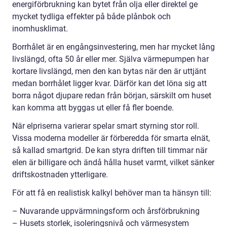
energiförbrukning kan bytet från olja eller direktel ge
mycket tydliga effekter på både plånbok och
inomhusklimat.
Borrhålet är en engångsinvestering, men har mycket lång
livslängd, ofta 50 år eller mer. Själva värmepumpen har
kortare livslängd, men den kan bytas när den är uttjänt
medan borrhålet ligger kvar. Därför kan det löna sig att
borra något djupare redan från början, särskilt om huset
kan komma att byggas ut eller få fler boende.
När elpriserna varierar spelar smart styrning stor roll.
Vissa moderna modeller är förberedda för smarta elnät,
så kallad smartgrid. De kan styra driften till timmar när
elen är billigare och ändå hålla huset varmt, vilket sänker
driftskostnaden ytterligare.
För att få en realistisk kalkyl behöver man ta hänsyn till:
– Nuvarande uppvärmningsform och årsförbrukning
– Husets storlek, isoleringsnivå och värmesystem